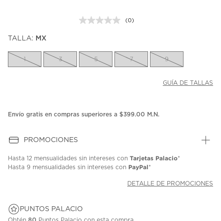
(0)
Sin
puntuación.
TALLA:
MX
Enlace
en
la
1
3
5
7
9
misma
página.
GUÍA DE TALLAS
Envío gratis en compras superiores a $399.00 M.N.
PROMOCIONES
Tarjetas Palacio
Hasta
12 mensualidades
sin intereses con
*
PayPal
Hasta
9 mensualidades
sin intereses con
*
DETALLE DE PROMOCIONES
PUNTOS PALACIO
Obtén
80
Puntos Palacio con esta compra.