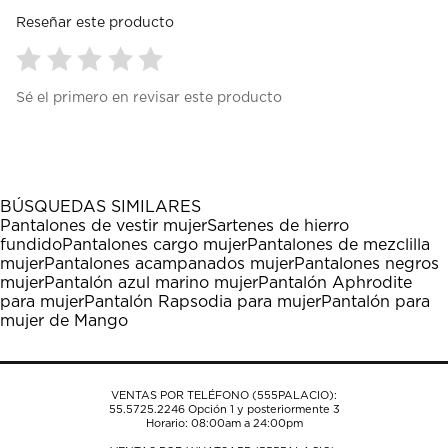
Reseñar este producto
Seleccionar
Seleccionar
Seleccionar
Seleccionar
Seleccionar
Sé el primero en revisar este producto
para
para
para
para
para
calificar
calificar
calificar
calificar
calificar
el
el
el
el
el
artículo
artículo
artículo
artículo
artículo
con
con
con
con
con
1
2
3
4
5
BÚSQUEDAS SIMILARES
estrella
estrellas.
estrellas.
estrellas.
estrellas.
Pantalones de vestir mujer
Sartenes de hierro
Esta
Esta
Esta
Esta
Esta
fundido
Pantalones cargo mujer
Pantalones de mezclilla
acción
acción
acción
acción
acción
mujer
Pantalones acampanados mujer
Pantalones negros
abrirá
abrirá
abrirá
abrirá
abrirá
mujer
Pantalón azul marino mujer
Pantalón Aphrodite
el
el
el
el
el
para mujer
Pantalón Rapsodia para mujer
Pantalón para
formulario
formulario
formulario
formulario
formulario
mujer de Mango
de
de
de
de
de
envío.
envío.
envío.
envío.
envío.
VENTAS POR TELÉFONO (555PALACIO):
55.5725.2246
Opción 1 y posteriormente 3
Horario: 08:00am a 24:00pm