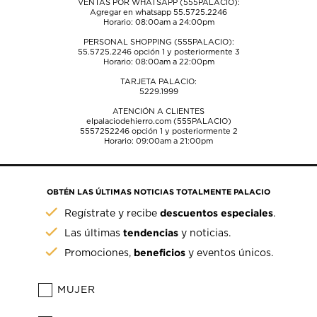
VENTAS POR WHATSAPP (555PALACIO):
Agregar en whatsapp 55.5725.2246
Horario: 08:00am a 24:00pm
PERSONAL SHOPPING (555PALACIO):
55.5725.2246
opción 1 y posteriormente 3
Horario: 08:00am a 22:00pm
TARJETA PALACIO:
5229.1999
ATENCIÓN A CLIENTES
elpalaciodehierro.com (555PALACIO)
5557252246
opción 1 y posteriormente 2
Horario: 09:00am a 21:00pm
OBTÉN LAS ÚLTIMAS NOTICIAS TOTALMENTE PALACIO
descuentos especiales
Regístrate y recibe
.
tendencias
Las últimas
y noticias.
beneficios
Promociones,
y eventos únicos.
MUJER