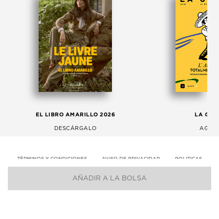
EL LIBRO AMARILLO 2026
LA GAC
DESCÁRGALO
AGOS
TÉRMINOS Y CONDICIONES
AVISO DE PRIVACIDAD
POLITICAS
AÑADIR A LA BOLSA