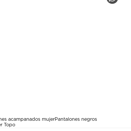
nes acampanados mujer
Pantalones negros
er Topo