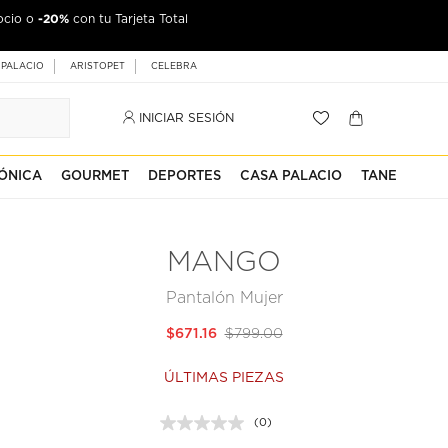
-20%
ocio o
jeta Palacio
con tu Tarjeta Total
 PALACIO
ARISTOPET
CELEBRA
INICIAR SESIÓN
ÓNICA
GOURMET
DEPORTES
CASA PALACIO
TANE
MANGO
Pantalón Mujer
$671.16
$799.00
ÚLTIMAS PIEZAS
(0)
Sin
puntuación.