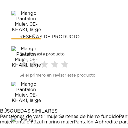
RESEÑAS DE PRODUCTO
Reseñar este producto
Seleccionar
Seleccionar
Seleccionar
Seleccionar
Seleccionar
Sé el primero en revisar este producto
para
para
para
para
para
calificar
calificar
calificar
calificar
calificar
el
el
el
el
el
artículo
artículo
artículo
artículo
artículo
con
con
con
con
con
1
2
3
4
5
estrella
estrellas.
estrellas.
estrellas.
estrellas.
BÚSQUEDAS SIMILARES
Esta
Esta
Esta
Esta
Esta
Pantalones de vestir mujer
Sartenes de hierro fundido
Pan
acción
acción
acción
acción
acción
mujer
Pantalón azul marino mujer
Pantalón Aphrodite par
abrirá
abrirá
abrirá
abrirá
abrirá