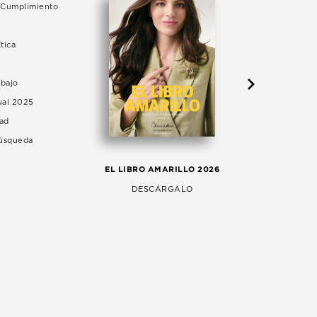
e Cumplimiento
tica
abajo
ual 2025
dad
Búsqueda
LA 
EL LIBRO AMARILLO 2026
AG
DESCÁRGALO