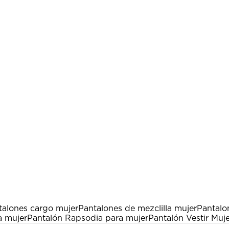
talones cargo mujer
Pantalones de mezclilla mujer
Pantalo
a mujer
Pantalón Rapsodia para mujer
Pantalón Vestir Muj