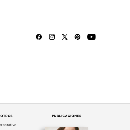
f
i
p
y
SOTROS
PUBLICACIONES
rporativo