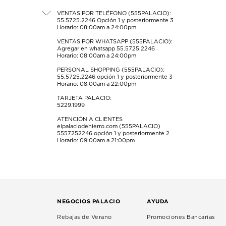
el
el
el
el
el
formulario
formulario
formulario
formulario
formulario
VENTAS POR TELÉFONO (555PALACIO):
55.5725.2246
Opción 1 y posteriormente 3
de
de
de
de
de
Horario: 08:00am a 24:00pm
envío.
envío.
envío.
envío.
envío.
VENTAS POR WHATSAPP (555PALACIO):
Agregar en whatsapp 55.5725.2246
Horario: 08:00am a 24:00pm
PERSONAL SHOPPING (555PALACIO):
55.5725.2246
opción 1 y posteriormente 3
Horario: 08:00am a 22:00pm
TARJETA PALACIO:
5229.1999
ATENCIÓN A CLIENTES
elpalaciodehierro.com (555PALACIO)
5557252246
opción 1 y posteriormente 2
Horario: 09:00am a 21:00pm
NEGOCIOS PALACIO
AYUDA
Rebajas de Verano
Promociones Bancarias