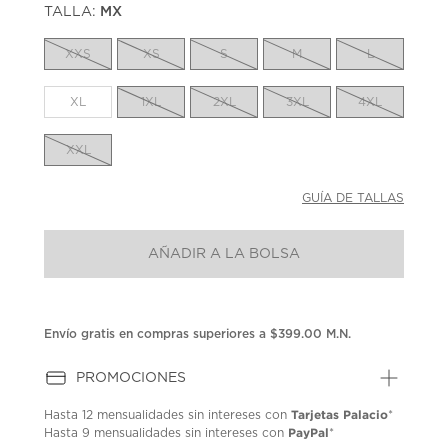
TALLA:
MX
Enlace
en
la
XXS
XS
S
M
L
misma
página.
XL
1XL
2XL
3XL
4XL
XXL
GUÍA DE TALLAS
AÑADIR A LA BOLSA
Envío gratis en compras superiores a $399.00 M.N.
PROMOCIONES
Tarjetas Palacio
Hasta
12 mensualidades
sin intereses con
*
PayPal
Hasta
9 mensualidades
sin intereses con
*