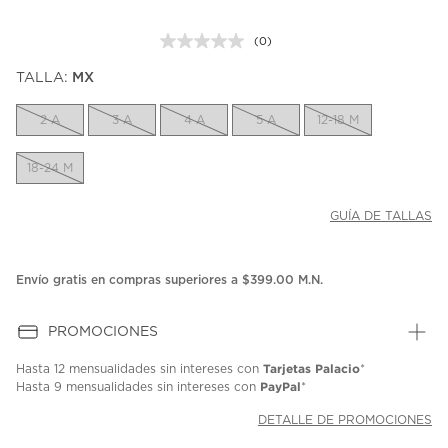
(0)
Sin
puntuación.
TALLA:
MX
Enlace
en
la
2 A
3 A
4 A
5 A
12-18 M
misma
página.
18-24 M
GUÍA DE TALLAS
Envío gratis en compras superiores a $399.00 M.N.
PROMOCIONES
Tarjetas Palacio
Hasta
12 mensualidades
sin intereses con
*
PayPal
Hasta
9 mensualidades
sin intereses con
*
DETALLE DE PROMOCIONES