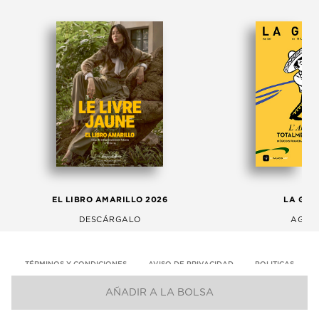
EL LIBRO AMARILLO 2026
LA GAC
DESCÁRGALO
AGOS
TÉRMINOS Y CONDICIONES
AVISO DE PRIVACIDAD
POLITICAS
AÑADIR A LA BOLSA