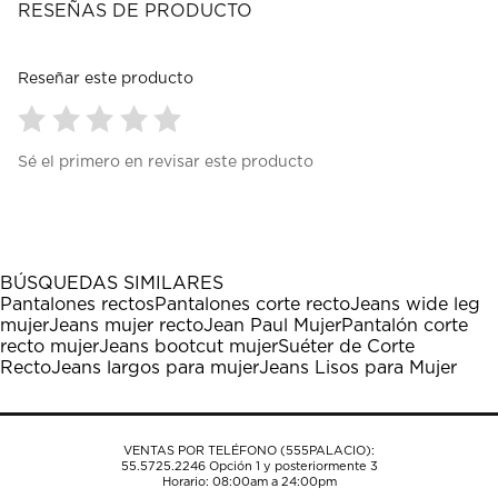
RESEÑAS DE PRODUCTO
Reseñar este producto
Seleccionar
Seleccionar
Seleccionar
Seleccionar
Seleccionar
Sé el primero en revisar este producto
para
para
para
para
para
calificar
calificar
calificar
calificar
calificar
el
el
el
el
el
artículo
artículo
artículo
artículo
artículo
con
con
con
con
con
1
2
3
4
5
BÚSQUEDAS SIMILARES
estrella
estrellas.
estrellas.
estrellas.
estrellas.
Pantalones rectos
Pantalones corte recto
Jeans wide leg
Esta
Esta
Esta
Esta
Esta
mujer
Jeans mujer recto
Jean Paul Mujer
Pantalón corte
acción
acción
acción
acción
acción
recto mujer
Jeans bootcut mujer
Suéter de Corte
abrirá
abrirá
abrirá
abrirá
abrirá
Recto
Jeans largos para mujer
Jeans Lisos para Mujer
el
el
el
el
el
formulario
formulario
formulario
formulario
formulario
de
de
de
de
de
envío.
envío.
envío.
envío.
envío.
VENTAS POR TELÉFONO (555PALACIO):
55.5725.2246
Opción 1 y posteriormente 3
Horario: 08:00am a 24:00pm