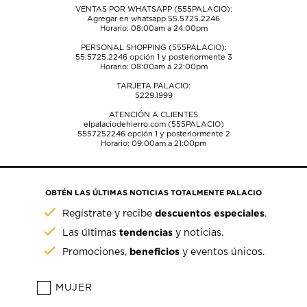
VENTAS POR WHATSAPP (555PALACIO):
Agregar en whatsapp 55.5725.2246
Horario: 08:00am a 24:00pm
PERSONAL SHOPPING (555PALACIO):
55.5725.2246
opción 1 y posteriormente 3
Horario: 08:00am a 22:00pm
TARJETA PALACIO:
5229.1999
ATENCIÓN A CLIENTES
elpalaciodehierro.com (555PALACIO)
5557252246
opción 1 y posteriormente 2
Horario: 09:00am a 21:00pm
OBTÉN LAS ÚLTIMAS NOTICIAS TOTALMENTE PALACIO
descuentos especiales
Regístrate y recibe
.
tendencias
Las últimas
y noticias.
beneficios
Promociones,
y eventos únicos.
MUJER