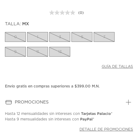
(0)
Sin
puntuación.
TALLA:
MX
Enlace
en
la
0
1
3
5
7
misma
página.
9
11
13
GUÍA DE TALLAS
Envío gratis en compras superiores a $399.00 M.N.
PROMOCIONES
Tarjetas Palacio
Hasta
12 mensualidades
sin intereses con
*
PayPal
Hasta
9 mensualidades
sin intereses con
*
DETALLE DE PROMOCIONES