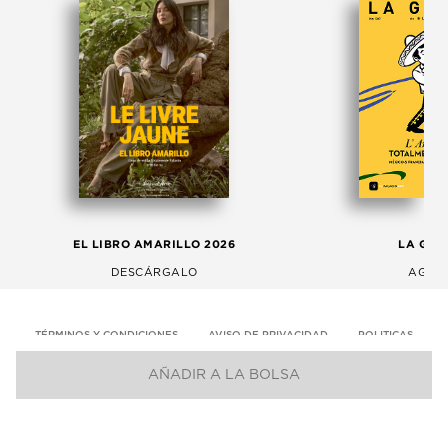
EL LIBRO AMARILLO 2026
LA GAC
DESCÁRGALO
AGOS
TÉRMINOS Y CONDICIONES
AVISO DE PRIVACIDAD
POLITICAS
AÑADIR A LA BOLSA