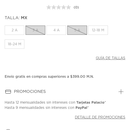
(0)
Sin
puntuación.
TALLA:
MX
Enlace
en
la
2 A
3 A
4 A
5 A
12-18 M
misma
página.
18-24 M
GUÍA DE TALLAS
Envío gratis en compras superiores a $399.00 M.N.
PROMOCIONES
Tarjetas Palacio
Hasta
12 mensualidades
sin intereses con
*
PayPal
Hasta
9 mensualidades
sin intereses con
*
DETALLE DE PROMOCIONES