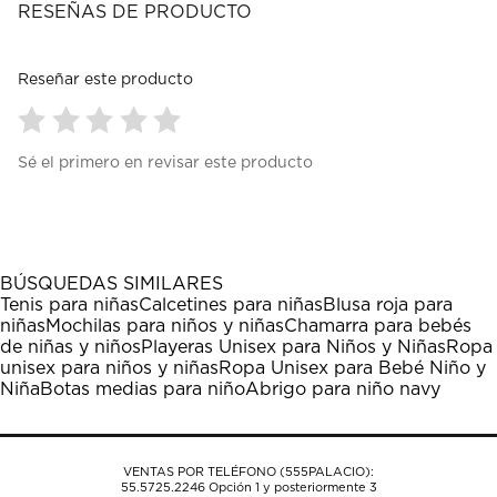
RESEÑAS DE PRODUCTO
Reseñar este producto
Seleccionar
Seleccionar
Seleccionar
Seleccionar
Seleccionar
Sé el primero en revisar este producto
para
para
para
para
para
calificar
calificar
calificar
calificar
calificar
el
el
el
el
el
artículo
artículo
artículo
artículo
artículo
con
con
con
con
con
1
2
3
4
5
BÚSQUEDAS SIMILARES
estrella
estrellas.
estrellas.
estrellas.
estrellas.
Tenis para niñas
Calcetines para niñas
Blusa roja para
Esta
Esta
Esta
Esta
Esta
niñas
Mochilas para niños y niñas
Chamarra para bebés
acción
acción
acción
acción
acción
de niñas y niños
Playeras Unisex para Niños y Niñas
Ropa
abrirá
abrirá
abrirá
abrirá
abrirá
unisex para niños y niñas
Ropa Unisex para Bebé Niño y
el
el
el
el
el
Niña
Botas medias para niño
Abrigo para niño navy
formulario
formulario
formulario
formulario
formulario
de
de
de
de
de
envío.
envío.
envío.
envío.
envío.
VENTAS POR TELÉFONO (555PALACIO):
55.5725.2246
Opción 1 y posteriormente 3