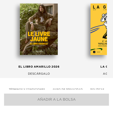
EL LIBRO AMARILLO 2026
LA GAC
DESCÁRGALO
AGOS
TÉRMINOS Y CONDICIONES
AVISO DE PRIVACIDAD
POLITICAS
AÑADIR A LA BOLSA