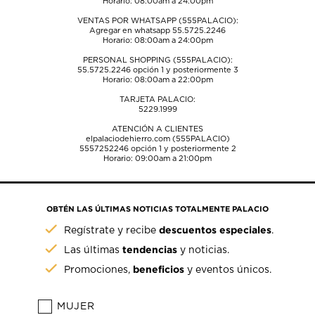
Horario: 08:00am a 24:00pm
VENTAS POR WHATSAPP (555PALACIO):
Agregar en whatsapp 55.5725.2246
Horario: 08:00am a 24:00pm
PERSONAL SHOPPING (555PALACIO):
55.5725.2246
opción 1 y posteriormente 3
Horario: 08:00am a 22:00pm
TARJETA PALACIO:
5229.1999
ATENCIÓN A CLIENTES
elpalaciodehierro.com (555PALACIO)
5557252246
opción 1 y posteriormente 2
Horario: 09:00am a 21:00pm
OBTÉN LAS ÚLTIMAS NOTICIAS TOTALMENTE PALACIO
descuentos especiales
Regístrate y recibe
.
tendencias
Las últimas
y noticias.
beneficios
Promociones,
y eventos únicos.
MUJER