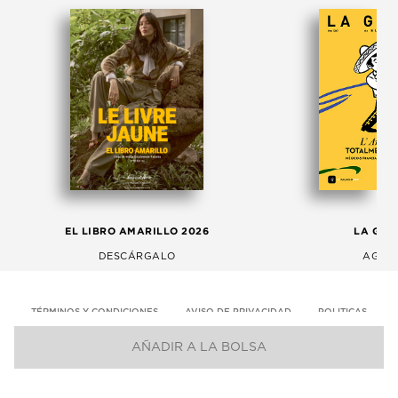
EL LIBRO AMARILLO 2026
LA GAC
DESCÁRGALO
AGOS
TÉRMINOS Y CONDICIONES
AVISO DE PRIVACIDAD
POLITICAS
AÑADIR A LA BOLSA