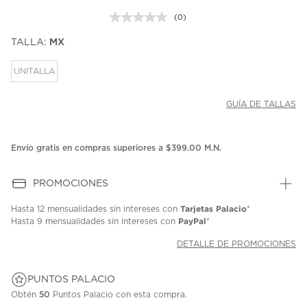
(0)
Sin
puntuación.
TALLA:
MX
Enlace
en
la
UNITALLA
misma
página.
GUÍA DE TALLAS
Envío gratis en compras superiores a $399.00 M.N.
PROMOCIONES
Tarjetas Palacio
Hasta
12 mensualidades
sin intereses con
*
PayPal
Hasta
9 mensualidades
sin intereses con
*
DETALLE DE PROMOCIONES
PUNTOS PALACIO
Obtén
50
Puntos Palacio con esta compra.