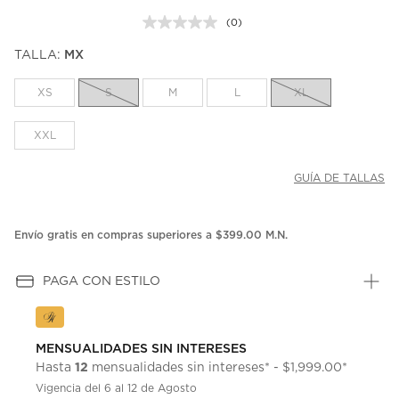
(0)
Sin
puntuación.
TALLA:
MX
Enlace
en
la
XS
S
M
L
XL
misma
página.
XXL
GUÍA DE TALLAS
Envío gratis en compras superiores a $399.00 M.N.
PAGA CON ESTILO
MENSUALIDADES SIN INTERESES
12
Hasta
mensualidades sin intereses* - $1,999.00*
Vigencia del 6 al 12 de Agosto