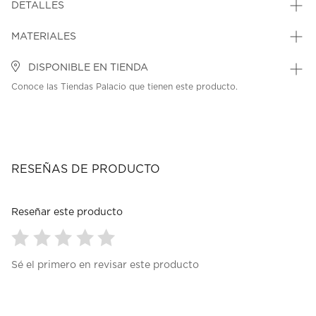
DETALLES
MATERIALES
DISPONIBLE EN TIENDA
Conoce las Tiendas Palacio que tienen este producto.
RESEÑAS DE PRODUCTO
Reseñar este producto
Seleccionar
Seleccionar
Seleccionar
Seleccionar
Seleccionar
Sé el primero en revisar este producto
para
para
para
para
para
calificar
calificar
calificar
calificar
calificar
el
el
el
el
el
artículo
artículo
artículo
artículo
artículo