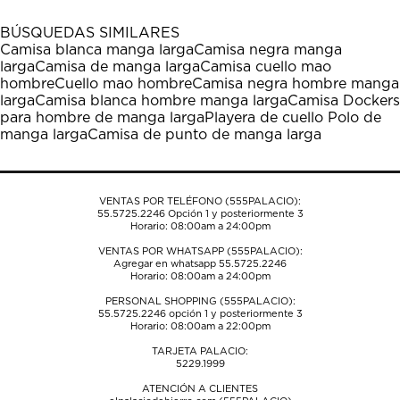
con
con
con
con
con
1
2
3
4
5
BÚSQUEDAS SIMILARES
estrella
estrellas.
estrellas.
estrellas.
estrellas.
Camisa blanca manga larga
Camisa negra manga
Esta
Esta
Esta
Esta
Esta
larga
Camisa de manga larga
Camisa cuello mao
acción
acción
acción
acción
acción
hombre
Cuello mao hombre
Camisa negra hombre manga
abrirá
abrirá
abrirá
abrirá
abrirá
larga
Camisa blanca hombre manga larga
Camisa Dockers
el
el
el
el
el
para hombre de manga larga
Playera de cuello Polo de
formulario
formulario
formulario
formulario
formulario
manga larga
Camisa de punto de manga larga
de
de
de
de
de
envío.
envío.
envío.
envío.
envío.
VENTAS POR TELÉFONO (555PALACIO):
55.5725.2246
Opción 1 y posteriormente 3
Horario: 08:00am a 24:00pm
VENTAS POR WHATSAPP (555PALACIO):
Agregar en whatsapp 55.5725.2246
Horario: 08:00am a 24:00pm
PERSONAL SHOPPING (555PALACIO):
55.5725.2246
opción 1 y posteriormente 3
Horario: 08:00am a 22:00pm
TARJETA PALACIO:
5229.1999
ATENCIÓN A CLIENTES