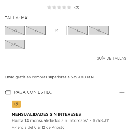
(0)
Sin
puntuación.
TALLA:
MX
Enlace
en
la
XS
S
M
L
XL
misma
página.
XXL
GUÍA DE TALLAS
Envío gratis en compras superiores a $399.00 M.N.
PAGA CON ESTILO
MENSUALIDADES SIN INTERESES
12
Hasta
mensualidades sin intereses* - $758.31*
Vigencia del 6 al 12 de Agosto