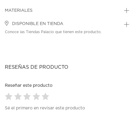
MATERIALES
DISPONIBLE EN TIENDA
Conoce las Tiendas Palacio que tienen este producto.
RESEÑAS DE PRODUCTO
Reseñar este producto
Seleccionar
Seleccionar
Seleccionar
Seleccionar
Seleccionar
Sé el primero en revisar este producto
para
para
para
para
para
calificar
calificar
calificar
calificar
calificar
el
el
el
el
el
artículo
artículo
artículo
artículo
artículo
con
con
con
con
con