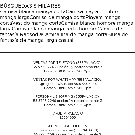
1
2
3
4
5
BÚSQUEDAS SIMILARES
estrella
estrellas.
estrellas.
estrellas.
estrellas.
Camisa blanca manga corta
Camisa negra hombre
Esta
Esta
Esta
Esta
Esta
manga larga
Camisa de manga corta
Playera manga
acción
acción
acción
acción
acción
corta
Vestido manga corta
Camisa blanca hombre manga
abrirá
abrirá
abrirá
abrirá
abrirá
larga
Camisa blanca manga corta hombre
Camisa de
el
el
el
el
el
fantasía Rapsodia
Camisa lisa de manga corta
Blusa de
formulario
formulario
formulario
formulario
formulario
fantasía de manga larga casual
de
de
de
de
de
envío.
envío.
envío.
envío.
envío.
VENTAS POR TELÉFONO (555PALACIO):
55.5725.2246
Opción 1 y posteriormente 3
Horario: 08:00am a 24:00pm
VENTAS POR WHATSAPP (555PALACIO):
Agregar en whatsapp 55.5725.2246
Horario: 08:00am a 24:00pm
PERSONAL SHOPPING (555PALACIO):
55.5725.2246
opción 1 y posteriormente 3
Horario: 08:00am a 22:00pm
TARJETA PALACIO:
5229.1999
ATENCIÓN A CLIENTES
elpalaciodehierro.com (555PALACIO)
5557252246
opción 1 y posteriormente 2