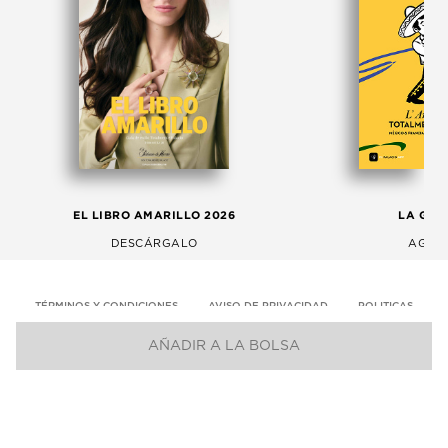
EL LIBRO AMARILLO 2026
LA GAC
DESCÁRGALO
AGOS
TÉRMINOS Y CONDICIONES
AVISO DE PRIVACIDAD
POLITICAS
AÑADIR A LA BOLSA