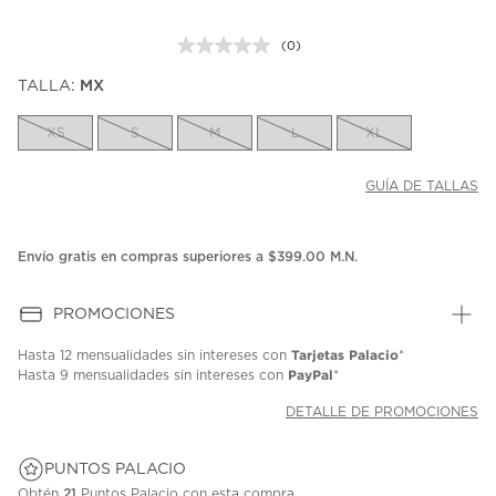
(0)
Sin
puntuación.
TALLA:
MX
Enlace
en
la
XS
S
M
L
XL
misma
página.
GUÍA DE TALLAS
Envío gratis en compras superiores a $399.00 M.N.
PROMOCIONES
Tarjetas Palacio
Hasta
12 mensualidades
sin intereses con
*
PayPal
Hasta
9 mensualidades
sin intereses con
*
DETALLE DE PROMOCIONES
PUNTOS PALACIO
Obtén
21
Puntos Palacio con esta compra.