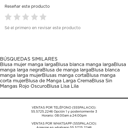
Reseñar este producto
Seleccionar
Seleccionar
Seleccionar
Seleccionar
Seleccionar
Sé el primero en revisar este producto
para
para
para
para
para
calificar
calificar
calificar
calificar
calificar
el
el
el
el
el
artículo
artículo
artículo
artículo
artículo
con
con
con
con
con
1
2
3
4
5
BÚSQUEDAS SIMILARES
estrella
estrellas.
estrellas.
estrellas.
estrellas.
Blusa mujer manga larga
Blusa blanca manga larga
Blusa
Esta
Esta
Esta
Esta
Esta
manga larga negra
Blusa de manga larga
Blusa blanca
acción
acción
acción
acción
acción
manga larga mujer
Blusas manga corta
Blusa manga
abrirá
abrirá
abrirá
abrirá
abrirá
corta mujer
Blusa de Manga Larga Crema
Blusa Sin
el
el
el
el
el
Mangas Rojo Oscuro
Blusa Lisa Lila
formulario
formulario
formulario
formulario
formulario
de
de
de
de
de
envío.
envío.
envío.
envío.
envío.
VENTAS POR TELÉFONO (555PALACIO):
55.5725.2246
Opción 1 y posteriormente 3
Horario: 08:00am a 24:00pm
VENTAS POR WHATSAPP (555PALACIO):
Agregar en whatsapp 55.5725.2246