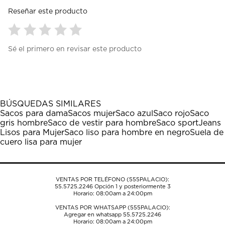
Reseñar este producto
Seleccionar
Seleccionar
Seleccionar
Seleccionar
Seleccionar
Sé el primero en revisar este producto
para
para
para
para
para
calificar
calificar
calificar
calificar
calificar
el
el
el
el
el
artículo
artículo
artículo
artículo
artículo
con
con
con
con
con
1
2
3
4
5
BÚSQUEDAS SIMILARES
estrella
estrellas.
estrellas.
estrellas.
estrellas.
Sacos para dama
Sacos mujer
Saco azul
Saco rojo
Saco
Esta
Esta
Esta
Esta
Esta
gris hombre
Saco de vestir para hombre
Saco sport
Jeans
acción
acción
acción
acción
acción
Lisos para Mujer
Saco liso para hombre en negro
Suela de
abrirá
abrirá
abrirá
abrirá
abrirá
cuero lisa para mujer
el
el
el
el
el
formulario
formulario
formulario
formulario
formulario
de
de
de
de
de
envío.
envío.
envío.
envío.
envío.
VENTAS POR TELÉFONO (555PALACIO):
55.5725.2246
Opción 1 y posteriormente 3
Horario: 08:00am a 24:00pm
VENTAS POR WHATSAPP (555PALACIO):
Agregar en whatsapp 55.5725.2246
Horario: 08:00am a 24:00pm