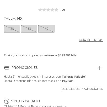
(0)
Sin
puntuación.
TALLA:
MX
Enlace
en
la
36
38
40
misma
página.
GUÍA DE TALLAS
Envío gratis en compras superiores a $399.00 M.N.
PROMOCIONES
Tarjetas Palacio
Hasta
3 mensualidades
sin intereses con
*
PayPal
Hasta
9 mensualidades
sin intereses con
*
DETALLE DE PROMOCIONES
PUNTOS PALACIO
Obtén
449
Puntos Palacio con esta compra.