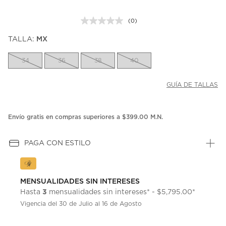
(0)
Sin
puntuación.
TALLA:
MX
Enlace
en
la
34
36
38
40
misma
página.
GUÍA DE TALLAS
Envío gratis en compras superiores a $399.00 M.N.
PAGA CON ESTILO
MENSUALIDADES SIN INTERESES
3
Hasta
mensualidades sin intereses* - $5,795.00*
Vigencia del 30 de Julio al 16 de Agosto