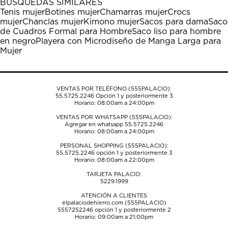
BÚSQUEDAS SIMILARES
estrella
estrellas.
estrellas.
estrellas.
estrellas.
Tenis mujer
Botines mujer
Chamarras mujer
Crocs
Esta
Esta
Esta
Esta
Esta
mujer
Chanclas mujer
Kimono mujer
Sacos para dama
Saco
acción
acción
acción
acción
acción
de Cuadros Formal para Hombre
Saco liso para hombre
abrirá
abrirá
abrirá
abrirá
abrirá
en negro
Playera con Microdiseño de Manga Larga para
el
el
el
el
el
Mujer
formulario
formulario
formulario
formulario
formulario
de
de
de
de
de
envío.
envío.
envío.
envío.
envío.
VENTAS POR TELÉFONO (555PALACIO):
55.5725.2246
Opción 1 y posteriormente 3
Horario: 08:00am a 24:00pm
VENTAS POR WHATSAPP (555PALACIO):
Agregar en whatsapp 55.5725.2246
Horario: 08:00am a 24:00pm
PERSONAL SHOPPING (555PALACIO):
55.5725.2246
opción 1 y posteriormente 3
Horario: 08:00am a 22:00pm
TARJETA PALACIO:
5229.1999
ATENCIÓN A CLIENTES
elpalaciodehierro.com (555PALACIO)
5557252246
opción 1 y posteriormente 2
Horario: 09:00am a 21:00pm