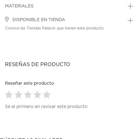
MATERIALES
DISPONIBLE EN TIENDA
Conoce las Tiendas Palacio que tienen este producto.
RESEÑAS DE PRODUCTO
Reseñar este producto
Seleccionar
Seleccionar
Seleccionar
Seleccionar
Seleccionar
Sé el primero en revisar este producto
para
para
para
para
para
calificar
calificar
calificar
calificar
calificar
el
el
el
el
el
artículo
artículo
artículo
artículo
artículo
con
con
con
con
con
1
2
3
4
5