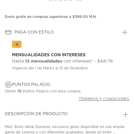
Sin
puntuación.
Enlace
en
Envío gratis en compras superiores a $399.00 M.N.
la
misma
página.
PAGA CON ESTILO
MENSUALIDADES CON INTERESES
12 mensualidades
Hasta
con intereses* - $441.78
Vigencia del 1 de Marzo al 31 de Diciembre
PUNTOS PALACIO
Obtén
78
Puntos Palacio con esta compra.
TÉRMINOS Y CONDICIONES
DESCRIPCIÓN DE PRODUCTO
MAC Brillo labial Durazno; exclusivo gloss disponible en una amplia
gama de colores y con diferentes acabados: desde un brillo ...