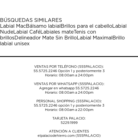
artículo
artículo
artículo
artículo
artículo
con
con
con
con
con
1
2
3
4
5
BÚSQUEDAS SIMILARES
estrella
estrellas.
estrellas.
estrellas.
estrellas.
Labial Mac
Bálsamo labial
Brillos para el cabello
Labial
Esta
Esta
Esta
Esta
Esta
Nude
Labial Café
Labiales mate
Tenis con
acción
acción
acción
acción
acción
brillos
Delineador Mate Sin Brillo
Labial Maximal
Brillo
abrirá
abrirá
abrirá
abrirá
abrirá
labial unisex
el
el
el
el
el
formulario
formulario
formulario
formulario
formulario
de
de
de
de
de
envío.
envío.
envío.
envío.
envío.
VENTAS POR TELÉFONO (555PALACIO):
55.5725.2246
Opción 1 y posteriormente 3
Horario: 08:00am a 24:00pm
VENTAS POR WHATSAPP (555PALACIO):
Agregar en whatsapp 55.5725.2246
Horario: 08:00am a 24:00pm
PERSONAL SHOPPING (555PALACIO):
55.5725.2246
opción 1 y posteriormente 3
Horario: 08:00am a 22:00pm
TARJETA PALACIO:
5229.1999
ATENCIÓN A CLIENTES
elpalaciodehierro.com (555PALACIO)