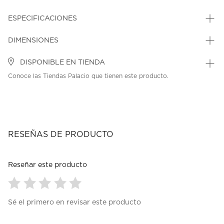
ESPECIFICACIONES
DIMENSIONES
DISPONIBLE EN TIENDA
Conoce las Tiendas Palacio que tienen este producto.
RESEÑAS DE PRODUCTO
Reseñar este producto
Seleccionar
Seleccionar
Seleccionar
Seleccionar
Seleccionar
Sé el primero en revisar este producto
para
para
para
para
para
calificar
calificar
calificar
calificar
calificar
el
el
el
el
el