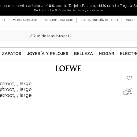
-10%
-15%
de un descuento adicional
con tu Tarjeta Palacio,
con tu Tarjeta S
De Agosto 7 al 9. Consulta términos y condiciones
CIO
MI PALACIO APP
SEGUROS PALACIO
GASTRONOMÍA PALACIO
VIAJES
ZAPATOS
JOYERÍA Y RELOJES
BELLEZA
HOGAR
ELECTR