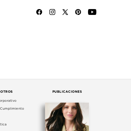
f
i
p
y
SOTROS
PUBLICACIONES
rporativo
e Cumplimiento
tica