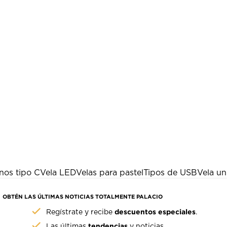
nos tipo C
Vela LED
Velas para pastel
Tipos de USB
Vela un
OBTÉN LAS ÚLTIMAS NOTICIAS TOTALMENTE PALACIO
descuentos especiales
Regístrate y recibe
.
tendencias
Las últimas
y noticias.