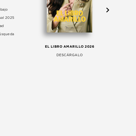
abajo
ual 2025
dad
Búsqueda
LA 
EL LIBRO AMARILLO 2026
AG
DESCÁRGALO