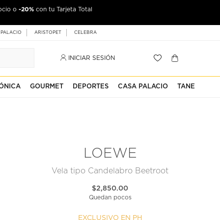
-20%
ocio o
con tu Tarjeta Total
 PALACIO
ARISTOPET
CELEBRA
INICIAR SESIÓN
ÓNICA
GOURMET
DEPORTES
CASA PALACIO
TANE
LOEWE
Vela tipo Candelabro Beetroot
$2,850.00
Quedan pocos
EXCLUSIVO EN PH