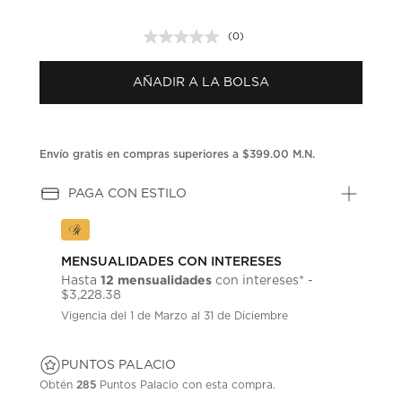
(0)
Sin
puntuación.
Enlace
AÑADIR A LA BOLSA
en
la
misma
página.
Envío gratis en compras superiores a $399.00 M.N.
PAGA CON ESTILO
MENSUALIDADES CON INTERESES
12 mensualidades
Hasta
con intereses* -
$3,228.38
Vigencia del 1 de Marzo al 31 de Diciembre
PUNTOS PALACIO
Obtén
285
Puntos Palacio con esta compra.