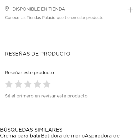
DISPONIBLE EN TIENDA
Conoce las Tiendas Palacio que tienen este producto.
RESEÑAS DE PRODUCTO
Reseñar este producto
Seleccionar
Seleccionar
Seleccionar
Seleccionar
Seleccionar
Sé el primero en revisar este producto
para
para
para
para
para
calificar
calificar
calificar
calificar
calificar
el
el
el
el
el
artículo
artículo
artículo
artículo
artículo
con
con
con
con
con
1
2
3
4
5
BÚSQUEDAS SIMILARES
estrella
estrellas.
estrellas.
estrellas.
estrellas.
Crema para batir
Batidora de mano
Aspiradora de
Esta
Esta
Esta
Esta
Esta