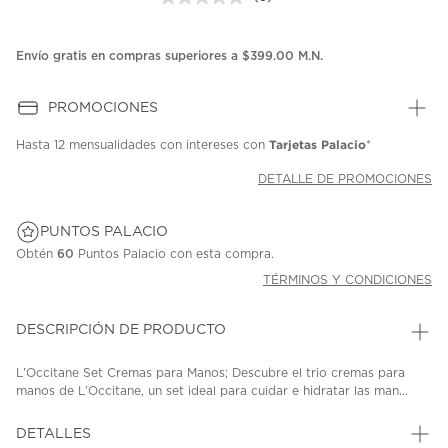
Sin
puntuación.
Enlace
en
Envío gratis en compras superiores a $399.00 M.N.
la
misma
página.
PROMOCIONES
Tarjetas Palacio
Hasta
12 mensualidades
con intereses con
*
DETALLE DE PROMOCIONES
PUNTOS PALACIO
Obtén
60
Puntos Palacio con esta compra.
TÉRMINOS Y CONDICIONES
DESCRIPCIÓN DE PRODUCTO
L'Occitane Set Cremas para Manos; Descubre el trio cremas para
manos de L’Occitane, un set ideal para cuidar e hidratar las man...
DETALLES