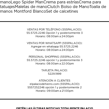
mano
Lego Spider Man
Crema para estrías
Crema para
acción
acción
acción
acción
acción
tatuajes
Maletas de mano
Clutch Bolso de Mano
Toalla de
abrirá
abrirá
abrirá
abrirá
abrirá
manos Montford Blanco
Set de calcetines
el
el
el
el
el
formulario
formulario
formulario
formulario
formulario
de
de
de
de
de
envío.
envío.
envío.
envío.
envío.
VENTAS POR TELÉFONO (555PALACIO):
55.5725.2246
Opción 1 y posteriormente 3
Horario: 08:00am a 24:00pm
VENTAS POR WHATSAPP (555PALACIO):
Agregar en whatsapp 55.5725.2246
Horario: 08:00am a 24:00pm
PERSONAL SHOPPING (555PALACIO):
55.5725.2246
opción 1 y posteriormente 3
Horario: 08:00am a 22:00pm
TARJETA PALACIO:
5229.1999
ATENCIÓN A CLIENTES
elpalaciodehierro.com (555PALACIO)
5557252246
opción 1 y posteriormente 2
Horario: 09:00am a 21:00pm
OBTÉN LAS ÚLTIMAS NOTICIAS TOTALMENTE PALACIO