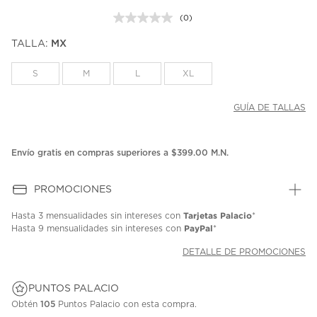
(0)
Sin
puntuación.
TALLA:
MX
Enlace
en
la
S
M
L
XL
misma
página.
GUÍA DE TALLAS
Envío gratis en compras superiores a $399.00 M.N.
PROMOCIONES
Tarjetas Palacio
Hasta
3 mensualidades
sin intereses con
*
PayPal
Hasta
9 mensualidades
sin intereses con
*
DETALLE DE PROMOCIONES
PUNTOS PALACIO
Obtén
105
Puntos Palacio con esta compra.