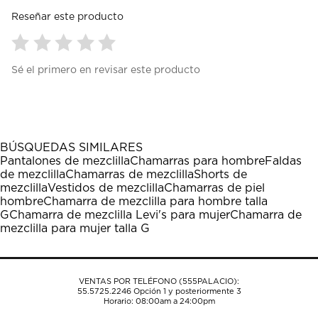
Reseñar este producto
Seleccionar
Seleccionar
Seleccionar
Seleccionar
Seleccionar
Sé el primero en revisar este producto
para
para
para
para
para
calificar
calificar
calificar
calificar
calificar
el
el
el
el
el
artículo
artículo
artículo
artículo
artículo
con
con
con
con
con
1
2
3
4
5
BÚSQUEDAS SIMILARES
estrella
estrellas.
estrellas.
estrellas.
estrellas.
Pantalones de mezclilla
Chamarras para hombre
Faldas
Esta
Esta
Esta
Esta
Esta
de mezclilla
Chamarras de mezclilla
Shorts de
acción
acción
acción
acción
acción
mezclilla
Vestidos de mezclilla
Chamarras de piel
abrirá
abrirá
abrirá
abrirá
abrirá
hombre
Chamarra de mezclilla para hombre talla
el
el
el
el
el
G
Chamarra de mezclilla Levi's para mujer
Chamarra de
formulario
formulario
formulario
formulario
formulario
mezclilla para mujer talla G
de
de
de
de
de
envío.
envío.
envío.
envío.
envío.
VENTAS POR TELÉFONO (555PALACIO):
55.5725.2246
Opción 1 y posteriormente 3
Horario: 08:00am a 24:00pm