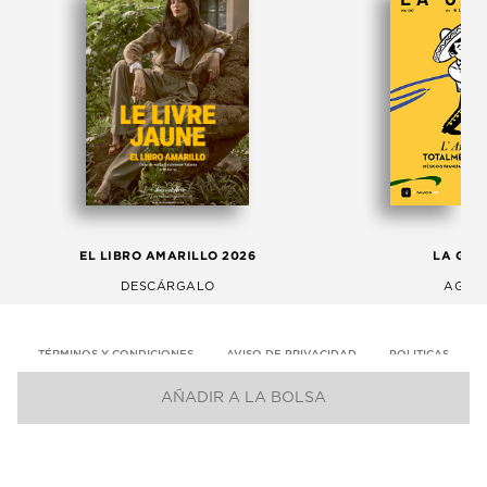
EL LIBRO AMARILLO 2026
LA GAC
DESCÁRGALO
AGOS
TÉRMINOS Y CONDICIONES
AVISO DE PRIVACIDAD
POLITICAS
AÑADIR A LA BOLSA