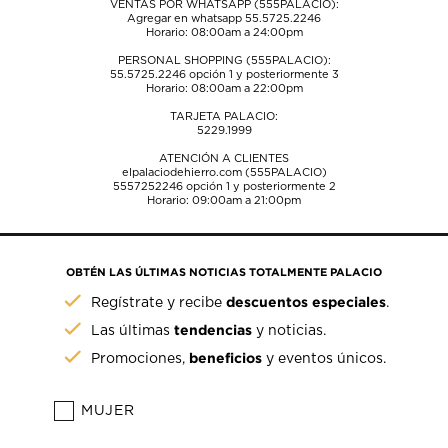
VENTAS POR WHATSAPP (555PALACIO):
Agregar en whatsapp 55.5725.2246
Horario: 08:00am a 24:00pm
PERSONAL SHOPPING (555PALACIO):
55.5725.2246
opción 1 y posteriormente 3
Horario: 08:00am a 22:00pm
TARJETA PALACIO:
5229.1999
ATENCIÓN A CLIENTES
elpalaciodehierro.com (555PALACIO)
5557252246
opción 1 y posteriormente 2
Horario: 09:00am a 21:00pm
OBTÉN LAS ÚLTIMAS NOTICIAS TOTALMENTE PALACIO
descuentos especiales
Regístrate y recibe
.
tendencias
Las últimas
y noticias.
beneficios
Promociones,
y eventos únicos.
MUJER