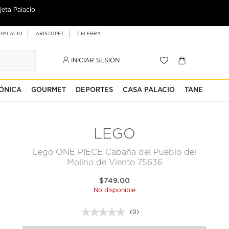
jeta Palacio
 PALACIO
ARISTOPET
CELEBRA
INICIAR SESIÓN
ÓNICA
GOURMET
DEPORTES
CASA PALACIO
TANE
LEGO
Lego ONE PIECE Cabaña del Pueblo del
Molino de Viento 75636
$749.00
No disponible
(0)
Sin
puntuación.