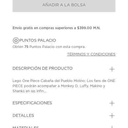
Enlace
AÑADIR A LA BOLSA
en
la
misma
página.
Envío gratis en compras superiores a $399.00 M.N.
PUNTOS PALACIO
Obtén
75
Puntos Palacio con esta compra.
TÉRMINOS Y CONDICIONES
DESCRIPCIÓN DE PRODUCTO
Lego One Piece Cabaña del Pueblo Molino; Los fans de ONE
PIECE podrán acompañar a Monkey D. Luffy, Makino y
Shanks en las infin...
ESPECIFICACIONES
DETALLES