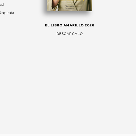
dad
Búsqueda
LA 
EL LIBRO AMARILLO 2026
AG
DESCÁRGALO