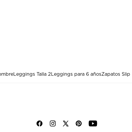
hombre
Leggings Talla 2
Leggings para 6 años
Zapatos Slip
f
i
p
y