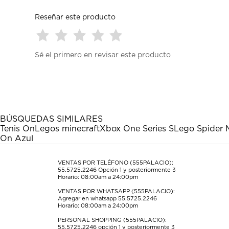
Reseñar este producto
Seleccionar
Seleccionar
Seleccionar
Seleccionar
Seleccionar
Sé el primero en revisar este producto
para
para
para
para
para
calificar
calificar
calificar
calificar
calificar
el
el
el
el
el
artículo
artículo
artículo
artículo
artículo
con
con
con
con
con
1
2
3
4
5
estrella
estrellas.
estrellas.
estrellas.
estrellas.
BÚSQUEDAS SIMILARES
Esta
Esta
Esta
Esta
Esta
Tenis On
Legos minecraft
Xbox One Series S
Lego Spider 
acción
acción
acción
acción
acción
On Azul
abrirá
abrirá
abrirá
abrirá
abrirá
el
el
el
el
el
formulario
formulario
formulario
formulario
formulario
VENTAS POR TELÉFONO (555PALACIO):
55.5725.2246
Opción 1 y posteriormente 3
de
de
de
de
de
Horario: 08:00am a 24:00pm
envío.
envío.
envío.
envío.
envío.
VENTAS POR WHATSAPP (555PALACIO):
Agregar en whatsapp 55.5725.2246
Horario: 08:00am a 24:00pm
PERSONAL SHOPPING (555PALACIO):
55.5725.2246
opción 1 y posteriormente 3