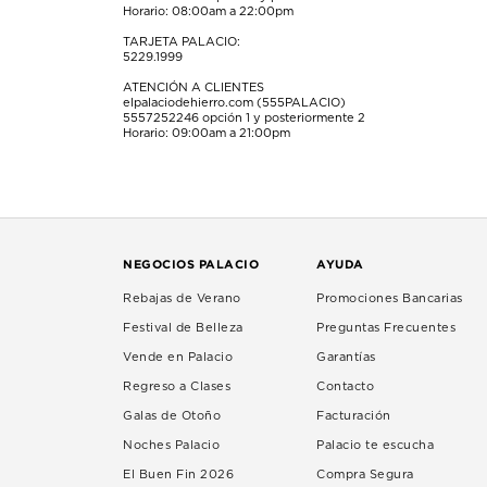
Horario: 08:00am a 22:00pm
TARJETA PALACIO:
5229.1999
ATENCIÓN A CLIENTES
elpalaciodehierro.com (555PALACIO)
5557252246
opción 1 y posteriormente 2
Horario: 09:00am a 21:00pm
NEGOCIOS PALACIO
AYUDA
Rebajas de Verano
Promociones Bancarias
Festival de Belleza
Preguntas Frecuentes
Vende en Palacio
Garantías
Regreso a Clases
Contacto
Galas de Otoño
Facturación
Noches Palacio
Palacio te escucha
El Buen Fin 2026
Compra Segura