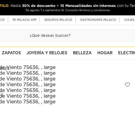
TILO
30% de descuento
15 Mensualidades sin intereses
. Hasta
+
con tu Tar
De agosto 7 a septiembre 16. Consulta términos y condiciones
CIO
MI PALACIO APP
SEGUROS PALACIO
GASTRONOMÍA PALACIO
VIAJES
ZAPATOS
JOYERÍA Y RELOJES
BELLEZA
HOGAR
ELECTR
BLES