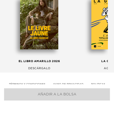
EL LIBRO AMARILLO 2026
LA GAC
DESCÁRGALO
AGOS
TÉRMINOS Y CONDICIONES
AVISO DE PRIVACIDAD
POLITICAS
AÑADIR A LA BOLSA