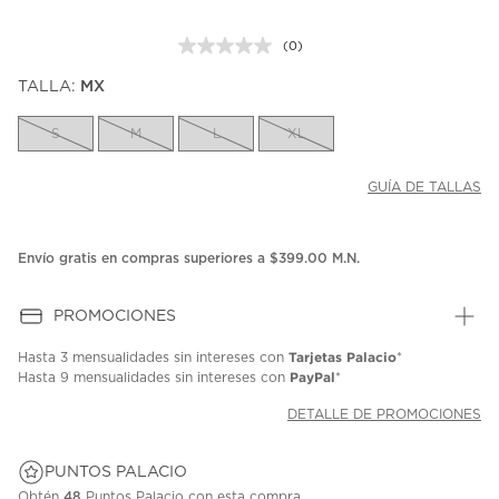
(0)
Sin
puntuación.
TALLA:
MX
Enlace
en
la
S
M
L
XL
misma
página.
GUÍA DE TALLAS
Envío gratis en compras superiores a $399.00 M.N.
PROMOCIONES
Tarjetas Palacio
Hasta
3 mensualidades
sin intereses con
*
PayPal
Hasta
9 mensualidades
sin intereses con
*
DETALLE DE PROMOCIONES
PUNTOS PALACIO
Obtén
48
Puntos Palacio con esta compra.