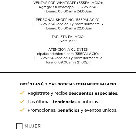
VENTAS POR WHATSAPP (555PALACIO):
Agregar en whatsapp 55.5725.2246
Horario: 08:00am a 24:00pm
PERSONAL SHOPPING (555PALACIO):
55.5725.2246
opción 1 y posteriormente 3
Horario: 08:00am a 22:00pm
TARJETA PALACIO:
5229.1999
ATENCIÓN A CLIENTES
elpalaciodehierro.com (555PALACIO)
5557252246
opción 1 y posteriormente 2
Horario: 09:00am a 21:00pm
OBTÉN LAS ÚLTIMAS NOTICIAS TOTALMENTE PALACIO
descuentos especiales
Regístrate y recibe
.
tendencias
Las últimas
y noticias.
beneficios
Promociones,
y eventos únicos.
MUJER