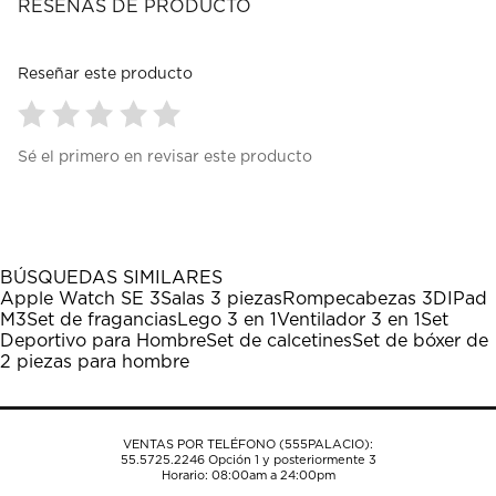
RESEÑAS DE PRODUCTO
Reseñar este producto
Seleccionar
Seleccionar
Seleccionar
Seleccionar
Seleccionar
Sé el primero en revisar este producto
para
para
para
para
para
calificar
calificar
calificar
calificar
calificar
el
el
el
el
el
artículo
artículo
artículo
artículo
artículo
con
con
con
con
con
1
2
3
4
5
BÚSQUEDAS SIMILARES
estrella
estrellas.
estrellas.
estrellas.
estrellas.
Apple Watch SE 3
Salas 3 piezas
Rompecabezas 3D
IPad
Esta
Esta
Esta
Esta
Esta
M3
Set de fragancias
Lego 3 en 1
Ventilador 3 en 1
Set
acción
acción
acción
acción
acción
Deportivo para Hombre
Set de calcetines
Set de bóxer de
abrirá
abrirá
abrirá
abrirá
abrirá
2 piezas para hombre
el
el
el
el
el
formulario
formulario
formulario
formulario
formulario
de
de
de
de
de
envío.
envío.
envío.
envío.
envío.
VENTAS POR TELÉFONO (555PALACIO):
55.5725.2246
Opción 1 y posteriormente 3
Horario: 08:00am a 24:00pm