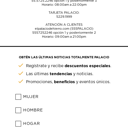
55.5725.2246
opción 1 y posteriormente 3
Horario: 08:00am a 22:00pm
TARJETA PALACIO:
5229.1999
ATENCIÓN A CLIENTES
elpalaciodehierro.com (555PALACIO)
5557252246
opción 1 y posteriormente 2
Horario: 09:00am a 21:00pm
OBTÉN LAS ÚLTIMAS NOTICIAS TOTALMENTE PALACIO
descuentos especiales
Regístrate y recibe
.
tendencias
Las últimas
y noticias.
beneficios
Promociones,
y eventos únicos.
MUJER
HOMBRE
HOGAR