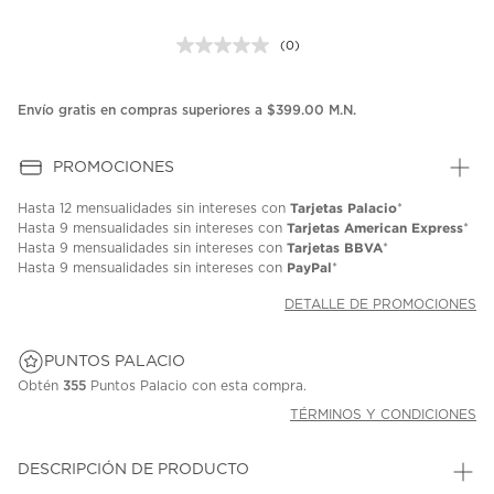
(0)
Sin
puntuación.
Enlace
en
Envío gratis en compras superiores a $399.00 M.N.
la
misma
página.
PROMOCIONES
Tarjetas Palacio
Hasta
12 mensualidades
sin intereses con
*
Tarjetas American Express
Hasta
9 mensualidades
sin intereses con
*
Tarjetas BBVA
Hasta
9 mensualidades
sin intereses con
*
PayPal
Hasta
9 mensualidades
sin intereses con
*
DETALLE DE PROMOCIONES
PUNTOS PALACIO
Obtén
355
Puntos Palacio con esta compra.
TÉRMINOS Y CONDICIONES
DESCRIPCIÓN DE PRODUCTO