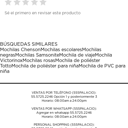
Seleccionar
Seleccionar
Seleccionar
Seleccionar
Seleccionar
Sé el primero en revisar este producto
para
para
para
para
para
calificar
calificar
calificar
calificar
calificar
el
el
el
el
el
artículo
artículo
artículo
artículo
artículo
con
con
con
con
con
1
2
3
4
5
BÚSQUEDAS SIMILARES
estrella
estrellas.
estrellas.
estrellas.
estrellas.
Mochilas Chenson
Mochilas escolares
Mochilas
Esta
Esta
Esta
Esta
Esta
negras
Mochilas Samsonite
Mochila de viaje
Mochila
acción
acción
acción
acción
acción
Victorinox
Mochilas rosas
Mochila de poliéster
abrirá
abrirá
abrirá
abrirá
abrirá
Totto
Mochila de poliéster para niña
Mochila de PVC para
el
el
el
el
el
niña
formulario
formulario
formulario
formulario
formulario
de
de
de
de
de
envío.
envío.
envío.
envío.
envío.
VENTAS POR TELÉFONO (555PALACIO):
55.5725.2246
Opción 1 y posteriormente 3
Horario: 08:00am a 24:00pm
VENTAS POR WHATSAPP (555PALACIO):
Agregar en whatsapp 55.5725.2246
Horario: 08:00am a 24:00pm
PERSONAL SHOPPING (555PALACIO):