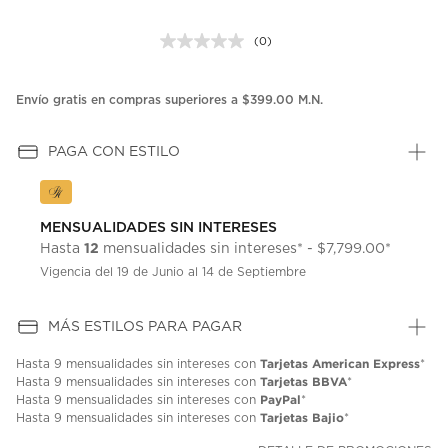
(0)
Sin
puntuación.
Enlace
en
Envío gratis en compras superiores a $399.00 M.N.
la
misma
página.
PAGA CON ESTILO
MENSUALIDADES SIN INTERESES
12
Hasta
mensualidades sin intereses* - $7,799.00*
Vigencia del 19 de Junio al 14 de Septiembre
MÁS ESTILOS PARA PAGAR
Tarjetas American Express
Hasta
9 mensualidades
sin intereses con
*
Tarjetas BBVA
Hasta
9 mensualidades
sin intereses con
*
PayPal
Hasta
9 mensualidades
sin intereses con
*
Tarjetas Bajio
Hasta
9 mensualidades
sin intereses con
*