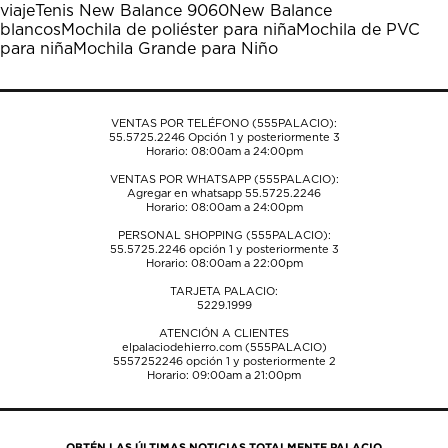
viaje
Tenis New Balance 9060
New Balance
abrirá
abrirá
abrirá
abrirá
abrirá
blancos
Mochila de poliéster para niña
Mochila de PVC
el
el
el
el
el
para niña
Mochila Grande para Niño
formulario
formulario
formulario
formulario
formulario
de
de
de
de
de
envío.
envío.
envío.
envío.
envío.
VENTAS POR TELÉFONO (555PALACIO):
55.5725.2246
Opción 1 y posteriormente 3
Horario: 08:00am a 24:00pm
VENTAS POR WHATSAPP (555PALACIO):
Agregar en whatsapp 55.5725.2246
Horario: 08:00am a 24:00pm
PERSONAL SHOPPING (555PALACIO):
55.5725.2246
opción 1 y posteriormente 3
Horario: 08:00am a 22:00pm
TARJETA PALACIO:
5229.1999
ATENCIÓN A CLIENTES
elpalaciodehierro.com (555PALACIO)
5557252246
opción 1 y posteriormente 2
Horario: 09:00am a 21:00pm
OBTÉN LAS ÚLTIMAS NOTICIAS TOTALMENTE PALACIO