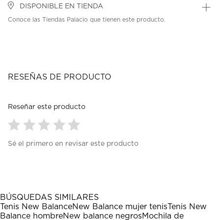
DISPONIBLE EN TIENDA
Conoce las Tiendas Palacio que tienen este producto.
RESEÑAS DE PRODUCTO
Reseñar este producto
Seleccionar
Seleccionar
Seleccionar
Seleccionar
Seleccionar
Sé el primero en revisar este producto
para
para
para
para
para
calificar
calificar
calificar
calificar
calificar
el
el
el
el
el
artículo
artículo
artículo
artículo
artículo
con
con
con
con
con
1
2
3
4
5
BÚSQUEDAS SIMILARES
estrella
estrellas.
estrellas.
estrellas.
estrellas.
Tenis New Balance
New Balance mujer tenis
Tenis New
Esta
Esta
Esta
Esta
Esta
Balance hombre
New balance negros
Mochila de
acción
acción
acción
acción
acción