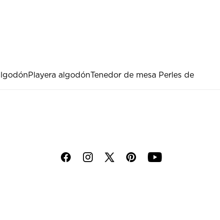
algodón
Playera algodón
Tenedor de mesa Perles de
f
i
p
y