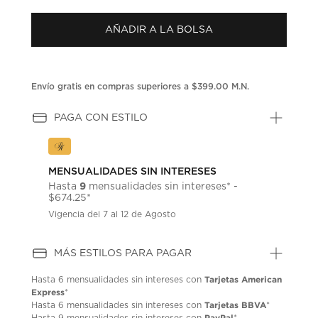
puntuación.
Enlace
AÑADIR A LA BOLSA
en
la
misma
página.
Envío gratis en compras superiores a $399.00 M.N.
PAGA CON ESTILO
MENSUALIDADES SIN INTERESES
9
Hasta
mensualidades sin intereses* -
$674.25*
Vigencia del 7 al 12 de Agosto
MÁS ESTILOS PARA PAGAR
Tarjetas American
Hasta
6 mensualidades
sin intereses con
Express
*
Tarjetas BBVA
Hasta
6 mensualidades
sin intereses con
*
PayPal
Hasta
9 mensualidades
sin intereses con
*