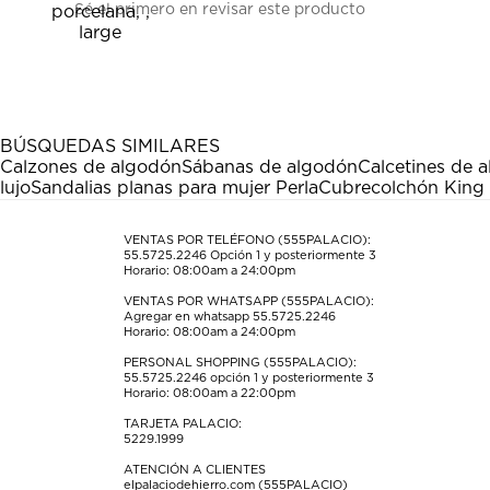
Sé el primero en revisar este producto
para
para
para
para
para
calificar
calificar
calificar
calificar
calificar
el
el
el
el
el
artículo
artículo
artículo
artículo
artículo
con
con
con
con
con
1
2
3
4
5
estrella
estrellas.
estrellas.
estrellas.
estrellas.
BÚSQUEDAS SIMILARES
Esta
Esta
Esta
Esta
Esta
Calzones de algodón
Sábanas de algodón
Calcetines de 
acción
acción
acción
acción
acción
lujo
Sandalias planas para mujer Perla
Cubrecolchón King
abrirá
abrirá
abrirá
abrirá
abrirá
el
el
el
el
el
formulario
formulario
formulario
formulario
formulario
VENTAS POR TELÉFONO (555PALACIO):
55.5725.2246
Opción 1 y posteriormente 3
de
de
de
de
de
Horario: 08:00am a 24:00pm
envío.
envío.
envío.
envío.
envío.
VENTAS POR WHATSAPP (555PALACIO):
Agregar en whatsapp 55.5725.2246
Horario: 08:00am a 24:00pm
PERSONAL SHOPPING (555PALACIO):
55.5725.2246
opción 1 y posteriormente 3
Horario: 08:00am a 22:00pm
TARJETA PALACIO:
5229.1999
ATENCIÓN A CLIENTES
elpalaciodehierro.com (555PALACIO)