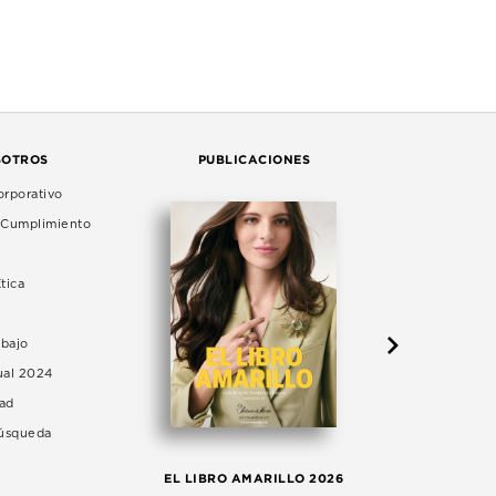
SOTROS
PUBLICACIONES
rporativo
e Cumplimiento
tica
abajo
ual 2024
dad
Búsqueda
LA 
EL LIBRO AMARILLO 2026
AG