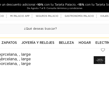
-10%
-15%
de un descuento adicional
con tu Tarjeta Palacio,
con tu Tarjeta S
De Agosto 7 al 9. Consulta términos y condiciones
CIO
MI PALACIO APP
SEGUROS PALACIO
GASTRONOMÍA PALACIO
VIAJES
ZAPATOS
JOYERÍA Y RELOJES
BELLEZA
HOGAR
ELECTR
-25%