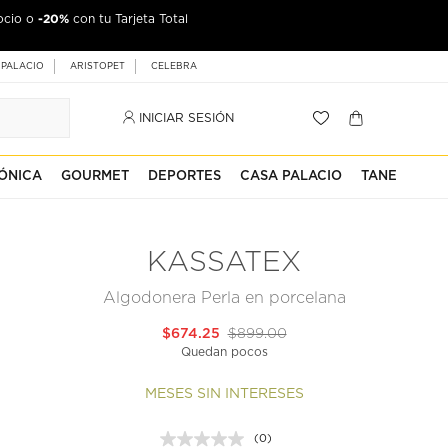
-20%
ocio o
con tu Tarjeta Total
 PALACIO
ARISTOPET
CELEBRA
INICIAR SESIÓN
ÓNICA
GOURMET
DEPORTES
CASA PALACIO
TANE
KASSATEX
Algodonera Perla en porcelana
$674.25
$899.00
Quedan pocos
MESES SIN INTERESES
(0)
Sin