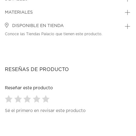
MATERIALES
DISPONIBLE EN TIENDA
Conoce las Tiendas Palacio que tienen este producto.
RESEÑAS DE PRODUCTO
Reseñar este producto
Seleccionar
Seleccionar
Seleccionar
Seleccionar
Seleccionar
Sé el primero en revisar este producto
para
para
para
para
para
calificar
calificar
calificar
calificar
calificar
el
el
el
el
el
artículo
artículo
artículo
artículo
artículo
con
con
con
con
con