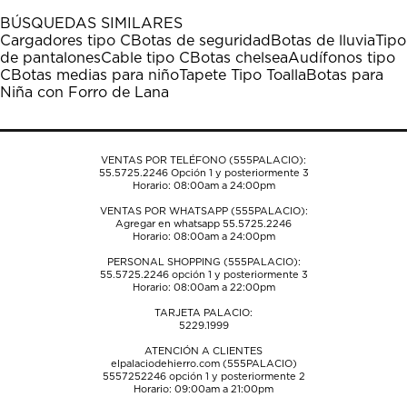
1
2
3
4
5
BÚSQUEDAS SIMILARES
estrella
estrellas.
estrellas.
estrellas.
estrellas.
Cargadores tipo C
Botas de seguridad
Botas de lluvia
Tipo
Esta
Esta
Esta
Esta
Esta
de pantalones
Cable tipo C
Botas chelsea
Audífonos tipo
acción
acción
acción
acción
acción
C
Botas medias para niño
Tapete Tipo Toalla
Botas para
abrirá
abrirá
abrirá
abrirá
abrirá
Niña con Forro de Lana
el
el
el
el
el
formulario
formulario
formulario
formulario
formulario
de
de
de
de
de
envío.
envío.
envío.
envío.
envío.
VENTAS POR TELÉFONO (555PALACIO):
55.5725.2246
Opción 1 y posteriormente 3
Horario: 08:00am a 24:00pm
VENTAS POR WHATSAPP (555PALACIO):
Agregar en whatsapp 55.5725.2246
Horario: 08:00am a 24:00pm
PERSONAL SHOPPING (555PALACIO):
55.5725.2246
opción 1 y posteriormente 3
Horario: 08:00am a 22:00pm
TARJETA PALACIO:
5229.1999
ATENCIÓN A CLIENTES
elpalaciodehierro.com (555PALACIO)
5557252246
opción 1 y posteriormente 2
Horario: 09:00am a 21:00pm