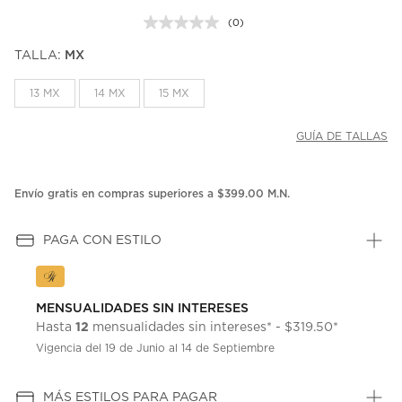
(0)
Sin
puntuación.
TALLA:
MX
Enlace
en
la
13 MX
14 MX
15 MX
misma
página.
GUÍA DE TALLAS
Envío gratis en compras superiores a $399.00 M.N.
PAGA CON ESTILO
MENSUALIDADES SIN INTERESES
12
Hasta
mensualidades sin intereses* - $319.50*
Vigencia del 19 de Junio al 14 de Septiembre
MÁS ESTILOS PARA PAGAR