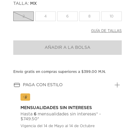
TALLA:
MX
Enlace
en
la
2
4
6
8
10
misma
página.
GUÍA DE TALLAS
AÑADIR A LA BOLSA
Envío gratis en compras superiores a $399.00 M.N.
PAGA CON ESTILO
MENSUALIDADES SIN INTERESES
6
Hasta
mensualidades sin intereses* -
$749.50*
Vigencia del 14 de Mayo al 14 de Octubre