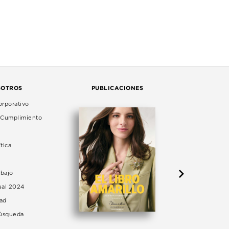
SOTROS
PUBLICACIONES
rporativo
e Cumplimiento
tica
abajo
ual 2024
dad
Búsqueda
LA 