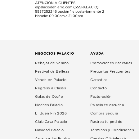
ATENCIÓN A CLIENTES
elpalaciodehierro.com (555PALACIO)
5557252246
opción 1 y posteriormente 2
Horario: 09:00am a 21:00pm
NEGOCIOS PALACIO
AYUDA
Rebajas de Verano
Promociones Bancarias
Festival de Belleza
Preguntas Frecuentes
Vende en Palacio
Garantías
Regreso a Clases
Contacto
Galas de Otoño
Facturación
Noches Palacio
Palacio te escucha
El Buen Fin 2026
Compra Segura
Club Cava Palacio
Rastrea tu pedido
Navidad Palacio
Términos y Condiciones
Amamos los Puntos
Canales Oficiales de