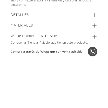
short con textura aporta dimensión y carácter al look. El
cinturón e...
DETALLES
MATERIALES
DISPONIBLE EN TIENDA
Conoce las Tiendas Palacio que tienen este producto.
Compra a través de Whatsapp con venta asistida