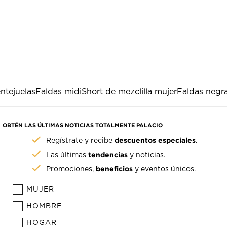
ntejuelas
Faldas midi
Short de mezclilla mujer
Faldas negr
OBTÉN LAS ÚLTIMAS NOTICIAS TOTALMENTE PALACIO
descuentos especiales
Regístrate y recibe
.
tendencias
Las últimas
y noticias.
beneficios
Promociones,
y eventos únicos.
MUJER
HOMBRE
HOGAR