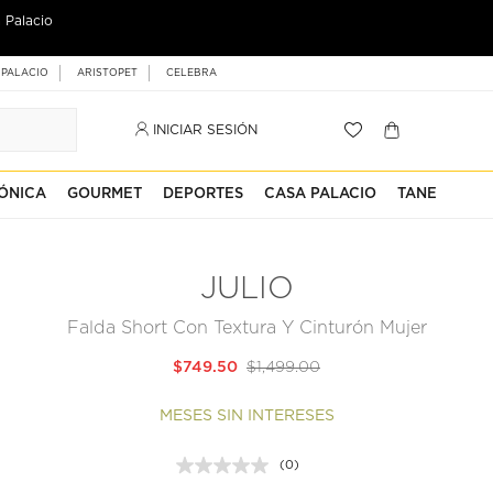
 Palacio
 PALACIO
ARISTOPET
CELEBRA
INICIAR SESIÓN
ÓNICA
GOURMET
DEPORTES
CASA PALACIO
TANE
JULIO
Falda Short Con Textura Y Cinturón Mujer
$749.50
$1,499.00
MESES SIN INTERESES
(0)
Sin
puntuación.