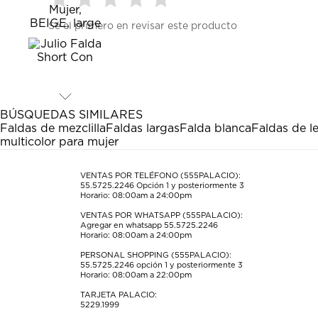
Seleccionar
Seleccionar
Seleccionar
Seleccionar
Seleccionar
Sé el primero en revisar este producto
para
para
para
para
para
calificar
calificar
calificar
calificar
calificar
el
el
el
el
el
artículo
artículo
artículo
artículo
artículo
con
con
con
con
con
1
2
3
4
5
estrella
estrellas.
estrellas.
estrellas.
estrellas.
BÚSQUEDAS SIMILARES
Esta
Esta
Esta
Esta
Esta
Faldas de mezclilla
Faldas largas
Falda blanca
Faldas de le
acción
acción
acción
acción
acción
multicolor para mujer
abrirá
abrirá
abrirá
abrirá
abrirá
el
el
el
el
el
formulario
formulario
formulario
formulario
formulario
VENTAS POR TELÉFONO (555PALACIO):
55.5725.2246
Opción 1 y posteriormente 3
de
de
de
de
de
Horario: 08:00am a 24:00pm
envío.
envío.
envío.
envío.
envío.
VENTAS POR WHATSAPP (555PALACIO):
Agregar en whatsapp 55.5725.2246
Horario: 08:00am a 24:00pm
PERSONAL SHOPPING (555PALACIO):
55.5725.2246
opción 1 y posteriormente 3
Horario: 08:00am a 22:00pm
TARJETA PALACIO:
5229.1999