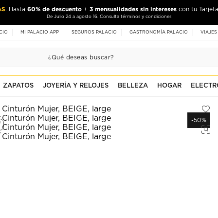
AS
60% de descuento
3 mensualidades sin intereses
. Hasta
+
con tu Tarjeta
De Julio 24 a agosto 16. Consulta términos y condiciones
CIO
MI PALACIO APP
SEGUROS PALACIO
GASTRONOMÍA PALACIO
VIAJES
ZAPATOS
JOYERÍA Y RELOJES
BELLEZA
HOGAR
ELECTR
-50%