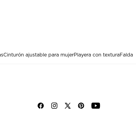
as
Cinturón ajustable para mujer
Playera con textura
Falda
f
i
p
y