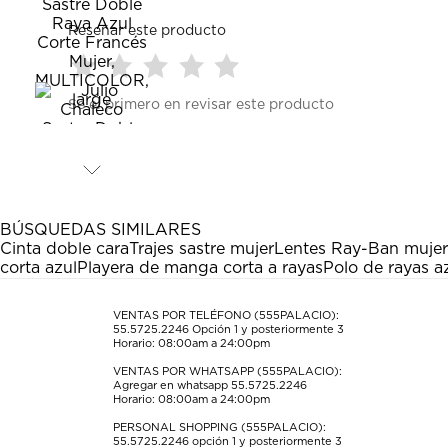
Reseñar este producto
Seleccionar
Seleccionar
Seleccionar
Seleccionar
Seleccionar
Sé el primero en revisar este producto
para
para
para
para
para
calificar
calificar
calificar
calificar
calificar
el
el
el
el
el
artículo
artículo
artículo
artículo
artículo
con
con
con
con
con
1
2
3
4
5
estrella
estrellas.
estrellas.
estrellas.
estrellas.
BÚSQUEDAS SIMILARES
Esta
Esta
Esta
Esta
Esta
Cinta doble cara
Trajes sastre mujer
Lentes Ray-Ban mujer
acción
acción
acción
acción
acción
corta azul
Playera de manga corta a rayas
Polo de rayas a
abrirá
abrirá
abrirá
abrirá
abrirá
el
el
el
el
el
formulario
formulario
formulario
formulario
formulario
VENTAS POR TELÉFONO (555PALACIO):
55.5725.2246
Opción 1 y posteriormente 3
de
de
de
de
de
Horario: 08:00am a 24:00pm
envío.
envío.
envío.
envío.
envío.
VENTAS POR WHATSAPP (555PALACIO):
Agregar en whatsapp 55.5725.2246
Horario: 08:00am a 24:00pm
PERSONAL SHOPPING (555PALACIO):
55.5725.2246
opción 1 y posteriormente 3