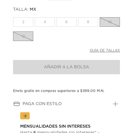
Sin
puntuación.
TALLA:
MX
Enlace
en
la
2
4
6
8
10
misma
página.
12
GUÍA DE TALLAS
AÑADIR A LA BOLSA
Envío gratis en compras superiores a $399.00 M.N.
PAGA CON ESTILO
MENSUALIDADES SIN INTERESES
6
Hasta
mensualidades sin intereses* -