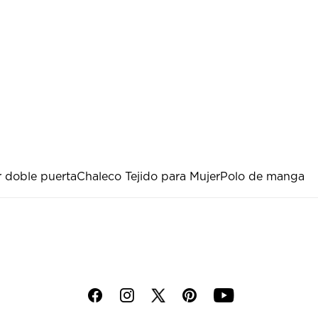
r doble puerta
Chaleco Tejido para Mujer
Polo de manga
f
i
p
y