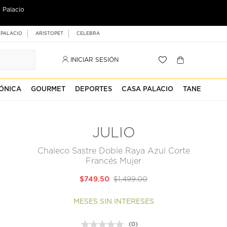
 Palacio
 PALACIO
ARISTOPET
CELEBRA
INICIAR SESIÓN
ÓNICA
GOURMET
DEPORTES
CASA PALACIO
TANE
JULIO
Chaleco Sastre Doble Raya Azul Corte
Francés Mujer
$749.50
$1,499.00
MESES SIN INTERESES
(0)