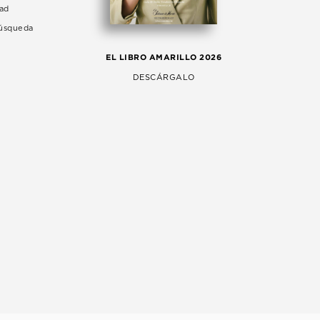
dad
Búsqueda
LA 
EL LIBRO AMARILLO 2026
AG
DESCÁRGALO