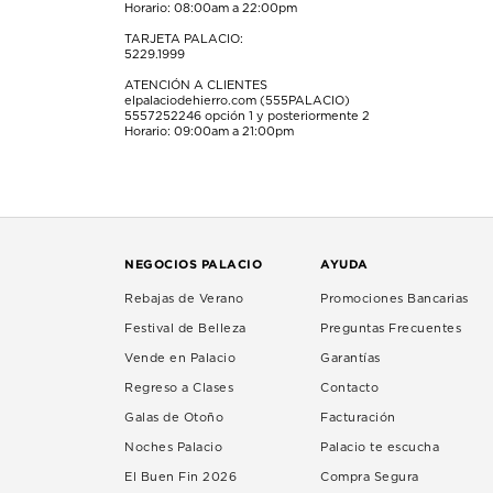
Horario: 08:00am a 22:00pm
TARJETA PALACIO:
5229.1999
ATENCIÓN A CLIENTES
elpalaciodehierro.com (555PALACIO)
5557252246
opción 1 y posteriormente 2
Horario: 09:00am a 21:00pm
NEGOCIOS PALACIO
AYUDA
Rebajas de Verano
Promociones Bancarias
Festival de Belleza
Preguntas Frecuentes
Vende en Palacio
Garantías
Regreso a Clases
Contacto
Galas de Otoño
Facturación
Noches Palacio
Palacio te escucha
El Buen Fin 2026
Compra Segura