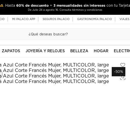
AS
60% de descuento
3 mensualidades sin intereses
. Hasta
+
con tu Tarjeta
De Julio 24 a agosto 16. Consulta términos y condiciones
CIO
MI PALACIO APP
SEGUROS PALACIO
GASTRONOMÍA PALACIO
VIAJES
ZAPATOS
JOYERÍA Y RELOJES
BELLEZA
HOGAR
ELECTR
-50%