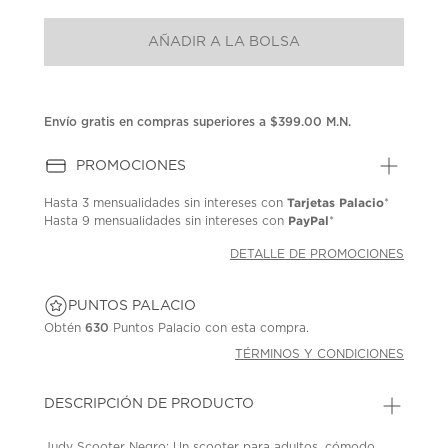
puntuación.
Enlace
AÑADIR A LA BOLSA
en
la
misma
página.
Envío gratis en compras superiores a $399.00 M.N.
PROMOCIONES
Tarjetas Palacio
Hasta
3 mensualidades
sin intereses con
*
PayPal
Hasta
9 mensualidades
sin intereses con
*
DETALLE DE PROMOCIONES
PUNTOS PALACIO
Obtén
630
Puntos Palacio con esta compra.
TÉRMINOS Y CONDICIONES
DESCRIPCIÓN DE PRODUCTO
Judy Scooter Negro; Un scooter para adultos, cómodo,