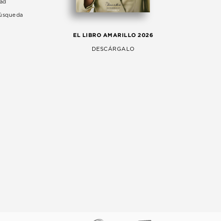
dad
Búsqueda
LA 
EL LIBRO AMARILLO 2026
AG
DESCÁRGALO