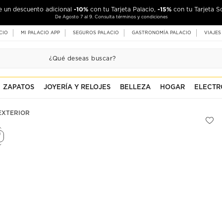
-10%
-15%
de un descuento adicional
con tu Tarjeta Palacio,
con tu Tarjeta S
De Agosto 7 al 9. Consulta términos y condiciones
CIO
MI PALACIO APP
SEGUROS PALACIO
GASTRONOMÍA PALACIO
VIAJES
ZAPATOS
JOYERÍA Y RELOJES
BELLEZA
HOGAR
ELECTR
EXTERIOR