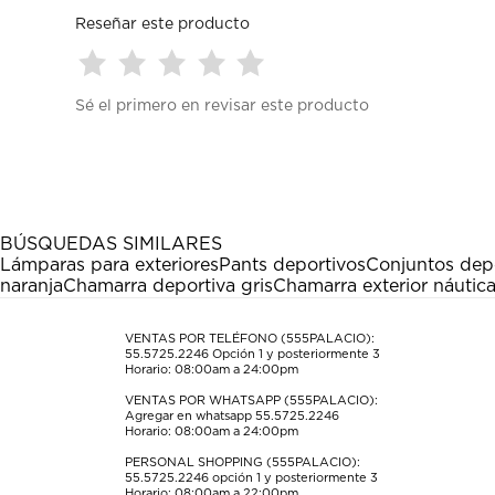
Reseñar este producto
Seleccionar
Seleccionar
Seleccionar
Seleccionar
Seleccionar
Sé el primero en revisar este producto
para
para
para
para
para
calificar
calificar
calificar
calificar
calificar
el
el
el
el
el
artículo
artículo
artículo
artículo
artículo
con
con
con
con
con
1
2
3
4
5
estrella
estrellas.
estrellas.
estrellas.
estrellas.
BÚSQUEDAS SIMILARES
Esta
Esta
Esta
Esta
Esta
Lámparas para exteriores
Pants deportivos
Conjuntos dep
acción
acción
acción
acción
acción
naranja
Chamarra deportiva gris
Chamarra exterior náutic
abrirá
abrirá
abrirá
abrirá
abrirá
el
el
el
el
el
formulario
formulario
formulario
formulario
formulario
VENTAS POR TELÉFONO (555PALACIO):
55.5725.2246
Opción 1 y posteriormente 3
de
de
de
de
de
Horario: 08:00am a 24:00pm
envío.
envío.
envío.
envío.
envío.
VENTAS POR WHATSAPP (555PALACIO):
Agregar en whatsapp 55.5725.2246
Horario: 08:00am a 24:00pm
PERSONAL SHOPPING (555PALACIO):
55.5725.2246
opción 1 y posteriormente 3
Horario: 08:00am a 22:00pm