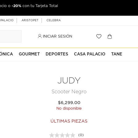
-20%
ocio o
con tu Tarjeta Total
 PALACIO
ARISTOPET
CELEBRA
INICIAR SESIÓN
ÓNICA
GOURMET
DEPORTES
CASA PALACIO
TANE
JUDY
Scooter Negro
$6,299.00
No disponible
ÚLTIMAS PIEZAS
(0)
Sin