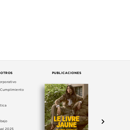
SOTROS
PUBLICACIONES
rporativo
e Cumplimiento
tica
abajo
ual 2025