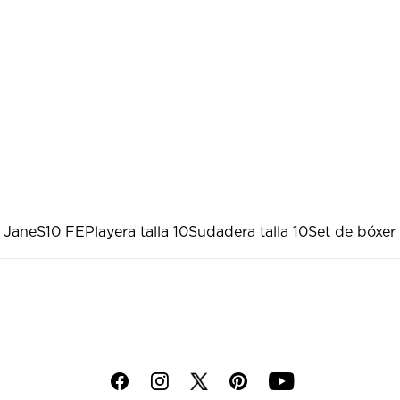
 Jane
S10 FE
Playera talla 10
Sudadera talla 10
Set de bóxer
f
i
p
y