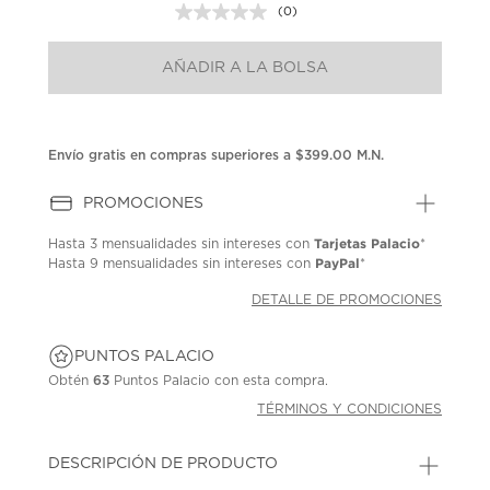
(0)
Sin
puntuación.
Enlace
AÑADIR A LA BOLSA
en
la
misma
página.
Envío gratis en compras superiores a $399.00 M.N.
PROMOCIONES
Tarjetas Palacio
Hasta
3 mensualidades
sin intereses con
*
PayPal
Hasta
9 mensualidades
sin intereses con
*
DETALLE DE PROMOCIONES
PUNTOS PALACIO
Obtén
63
Puntos Palacio con esta compra.
TÉRMINOS Y CONDICIONES
DESCRIPCIÓN DE PRODUCTO