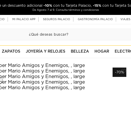
-10%
-15%
de un descuento adicional
con tu Tarjeta Palacio,
con tu Tarjeta S
De Agosto 7 al 9. Consulta términos y condiciones
CIO
MI PALACIO APP
SEGUROS PALACIO
GASTRONOMÍA PALACIO
VIAJES
ZAPATOS
JOYERÍA Y RELOJES
BELLEZA
HOGAR
ELECTR
-70%