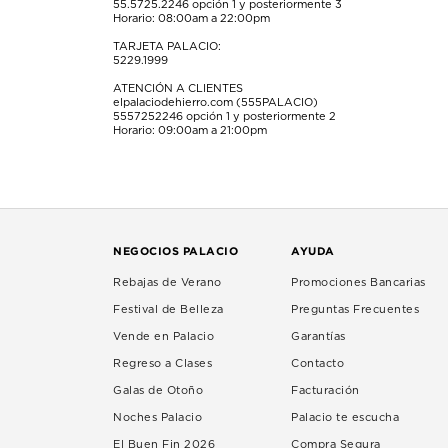
55.5725.2246
opción 1 y posteriormente 3
Horario: 08:00am a 22:00pm
TARJETA PALACIO:
5229.1999
ATENCIÓN A CLIENTES
elpalaciodehierro.com (555PALACIO)
5557252246
opción 1 y posteriormente 2
Horario: 09:00am a 21:00pm
NEGOCIOS PALACIO
AYUDA
Rebajas de Verano
Promociones Bancarias
Festival de Belleza
Preguntas Frecuentes
Vende en Palacio
Garantías
Regreso a Clases
Contacto
Galas de Otoño
Facturación
Noches Palacio
Palacio te escucha
El Buen Fin 2026
Compra Segura