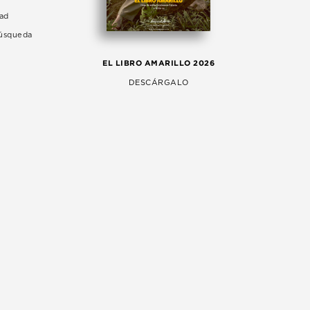
dad
Búsqueda
LA 
EL LIBRO AMARILLO 2026
AG
DESCÁRGALO