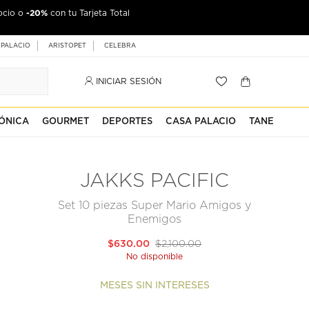
-20%
ocio o
con tu Tarjeta Total
 PALACIO
ARISTOPET
CELEBRA
INICIAR SESIÓN
ÓNICA
GOURMET
DEPORTES
CASA PALACIO
TANE
JAKKS PACIFIC
Set 10 piezas Super Mario Amigos y
Enemigos
$630.00
$2,100.00
No disponible
MESES SIN INTERESES