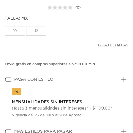
(0)
Sin
puntuación.
TALLA:
MX
Enlace
en
la
10
12
misma
página.
GUÍA DE TALLAS
Envío gratis en compras superiores a $399.00 M.N.
PAGA CON ESTILO
MENSUALIDADES SIN INTERESES
3
Hasta
mensualidades sin intereses* - $1,199.60*
Vigencia del 23 de Julio al 9 de Agosto
MÁS ESTILOS PARA PAGAR