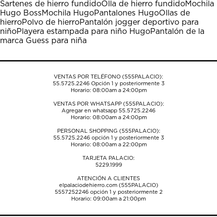
Sartenes de hierro fundido
Olla de hierro fundido
Mochila
Esta
Esta
Esta
Esta
Esta
Hugo Boss
Mochila Hugo
Pantalones Hugo
Ollas de
acción
acción
acción
acción
acción
hierro
Polvo de hierro
Pantalón jogger deportivo para
abrirá
abrirá
abrirá
abrirá
abrirá
niño
Playera estampada para niño Hugo
Pantalón de la
el
el
el
el
el
marca Guess para niña
formulario
formulario
formulario
formulario
formulario
de
de
de
de
de
envío.
envío.
envío.
envío.
envío.
VENTAS POR TELÉFONO (555PALACIO):
55.5725.2246
Opción 1 y posteriormente 3
Horario: 08:00am a 24:00pm
VENTAS POR WHATSAPP (555PALACIO):
Agregar en whatsapp 55.5725.2246
Horario: 08:00am a 24:00pm
PERSONAL SHOPPING (555PALACIO):
55.5725.2246
opción 1 y posteriormente 3
Horario: 08:00am a 22:00pm
TARJETA PALACIO:
5229.1999
ATENCIÓN A CLIENTES
elpalaciodehierro.com (555PALACIO)
5557252246
opción 1 y posteriormente 2
Horario: 09:00am a 21:00pm