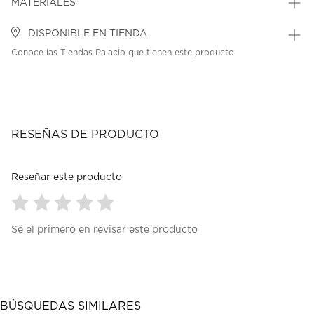
MATERIALES
DISPONIBLE EN TIENDA
Conoce las Tiendas Palacio que tienen este producto.
RESEÑAS DE PRODUCTO
Reseñar este producto
Seleccionar
Seleccionar
Seleccionar
Seleccionar
Seleccionar
Sé el primero en revisar este producto
para
para
para
para
para
calificar
calificar
calificar
calificar
calificar
el
el
el
el
el
artículo
artículo
artículo
artículo
artículo
con
con
con
con
con
1
2
3
4
5
BÚSQUEDAS SIMILARES
estrella
estrellas.
estrellas.
estrellas.
estrellas.