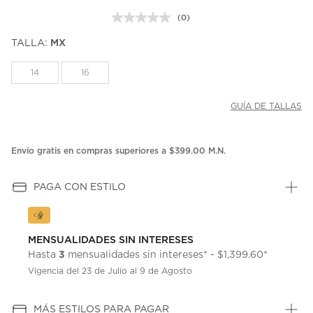
(0)
Sin
puntuación.
TALLA:
MX
Enlace
en
la
14
16
misma
página.
GUÍA DE TALLAS
Envío gratis en compras superiores a $399.00 M.N.
PAGA CON ESTILO
MENSUALIDADES SIN INTERESES
3
Hasta
mensualidades sin intereses* - $1,399.60*
Vigencia del 23 de Julio al 9 de Agosto
MÁS ESTILOS PARA PAGAR