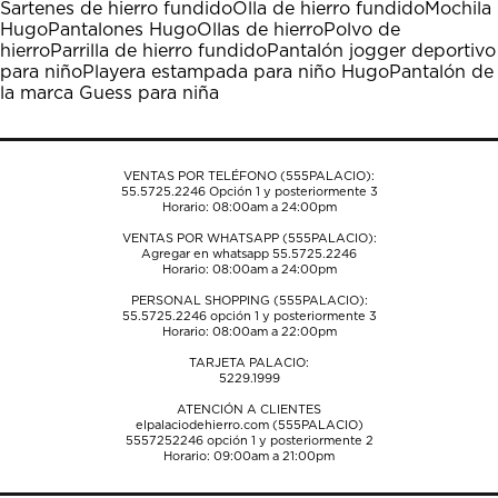
Sartenes de hierro fundido
Olla de hierro fundido
Mochila
Esta
Esta
Esta
Esta
Esta
Hugo
Pantalones Hugo
Ollas de hierro
Polvo de
acción
acción
acción
acción
acción
hierro
Parrilla de hierro fundido
Pantalón jogger deportivo
abrirá
abrirá
abrirá
abrirá
abrirá
para niño
Playera estampada para niño Hugo
Pantalón de
el
el
el
el
el
la marca Guess para niña
formulario
formulario
formulario
formulario
formulario
de
de
de
de
de
envío.
envío.
envío.
envío.
envío.
VENTAS POR TELÉFONO (555PALACIO):
55.5725.2246
Opción 1 y posteriormente 3
Horario: 08:00am a 24:00pm
VENTAS POR WHATSAPP (555PALACIO):
Agregar en whatsapp 55.5725.2246
Horario: 08:00am a 24:00pm
PERSONAL SHOPPING (555PALACIO):
55.5725.2246
opción 1 y posteriormente 3
Horario: 08:00am a 22:00pm
TARJETA PALACIO:
5229.1999
ATENCIÓN A CLIENTES
elpalaciodehierro.com (555PALACIO)
5557252246
opción 1 y posteriormente 2
Horario: 09:00am a 21:00pm