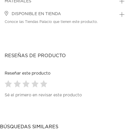
MATERIALES
DISPONIBLE EN TIENDA
Conoce las Tiendas Palacio que tienen este producto.
RESEÑAS DE PRODUCTO
Reseñar este producto
Seleccionar
Seleccionar
Seleccionar
Seleccionar
Seleccionar
Sé el primero en revisar este producto
para
para
para
para
para
calificar
calificar
calificar
calificar
calificar
el
el
el
el
el
artículo
artículo
artículo
artículo
artículo
con
con
con
con
con
1
2
3
4
5
BÚSQUEDAS SIMILARES
estrella
estrellas.
estrellas.
estrellas.
estrellas.