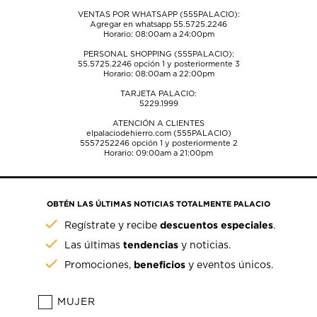
VENTAS POR WHATSAPP (555PALACIO):
Agregar en whatsapp 55.5725.2246
Horario: 08:00am a 24:00pm
PERSONAL SHOPPING (555PALACIO):
55.5725.2246
opción 1 y posteriormente 3
Horario: 08:00am a 22:00pm
TARJETA PALACIO:
5229.1999
ATENCIÓN A CLIENTES
elpalaciodehierro.com (555PALACIO)
5557252246
opción 1 y posteriormente 2
Horario: 09:00am a 21:00pm
OBTÉN LAS ÚLTIMAS NOTICIAS TOTALMENTE PALACIO
descuentos especiales
Regístrate y recibe
.
tendencias
Las últimas
y noticias.
beneficios
Promociones,
y eventos únicos.
MUJER