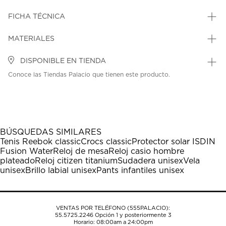
FICHA TÉCNICA
MATERIALES
DISPONIBLE EN TIENDA
Conoce las Tiendas Palacio que tienen este producto.
BÚSQUEDAS SIMILARES
Tenis Reebok classic
Crocs classic
Protector solar ISDIN
Fusion Water
Reloj de mesa
Reloj casio hombre
plateado
Reloj citizen titanium
Sudadera unisex
Vela
unisex
Brillo labial unisex
Pants infantiles unisex
VENTAS POR TELÉFONO (555PALACIO):
55.5725.2246
Opción 1 y posteriormente 3
Horario: 08:00am a 24:00pm