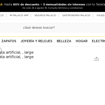
AS
60% de descuento
3 mensualidades sin intereses
. Hasta
+
con tu Tarjeta
De Julio 24 a agosto 16. Consulta términos y condiciones
CIO
MI PALACIO APP
SEGUROS PALACIO
GASTRONOMÍA PALACIO
VIAJES
ZAPATOS
JOYERÍA Y RELOJES
BELLEZA
HOGAR
ELECTR