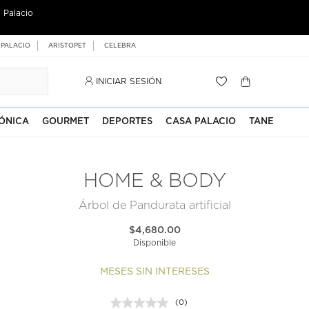
 Palacio
 PALACIO
ARISTOPET
CELEBRA
INICIAR SESIÓN
ÓNICA
GOURMET
DEPORTES
CASA PALACIO
TANE
HOME & BODY
Árbol de Pandurata artificial
$4,680.00
Disponible
MESES SIN INTERESES
(0)
Sin