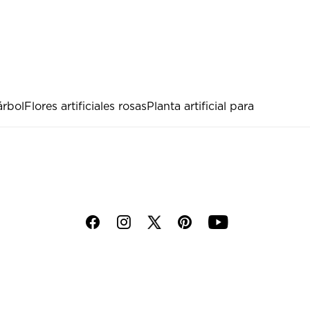
árbol
Flores artificiales rosas
Planta artificial para
f
i
p
y