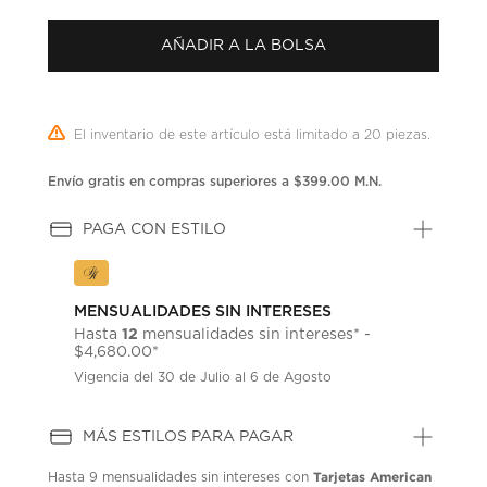
puntuación.
Enlace
AÑADIR A LA BOLSA
en
la
misma
página.
El inventario de este artículo está limitado a 20 piezas.
Envío gratis en compras superiores a $399.00 M.N.
PAGA CON ESTILO
MENSUALIDADES SIN INTERESES
12
Hasta
mensualidades sin intereses* -
$4,680.00*
Vigencia del 30 de Julio al 6 de Agosto
MÁS ESTILOS PARA PAGAR
Tarjetas American
Hasta
9 mensualidades
sin intereses con