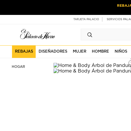
Ir
Ir
REBAJ
al
al
contenido
contenido
principal
de
TARJETA PALACIO
SERVICIOS PALA
pie
de
página
REBAJAS
DISEÑADORES
MUJER
HOMBRE
NIÑOS
HOGAR