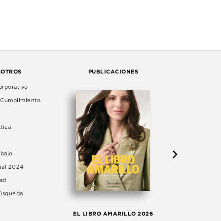
SOTROS
PUBLICACIONES
rporativo
e Cumplimiento
tica
abajo
ual 2024
dad
Búsqueda
LA 
EL LIBRO AMARILLO 2026
AG