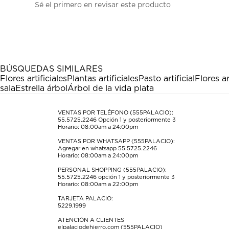
Sé el primero en revisar este producto
para
para
para
para
para
calificar
calificar
calificar
calificar
calificar
el
el
el
el
el
artículo
artículo
artículo
artículo
artículo
con
con
con
con
con
1
2
3
4
5
estrella
estrellas.
estrellas.
estrellas.
estrellas.
BÚSQUEDAS SIMILARES
Esta
Esta
Esta
Esta
Esta
Flores artificiales
Plantas artificiales
Pasto artificial
Flores ar
acción
acción
acción
acción
acción
sala
Estrella árbol
Árbol de la vida plata
abrirá
abrirá
abrirá
abrirá
abrirá
el
el
el
el
el
formulario
formulario
formulario
formulario
formulario
VENTAS POR TELÉFONO (555PALACIO):
55.5725.2246
Opción 1 y posteriormente 3
de
de
de
de
de
Horario: 08:00am a 24:00pm
envío.
envío.
envío.
envío.
envío.
VENTAS POR WHATSAPP (555PALACIO):
Agregar en whatsapp 55.5725.2246
Horario: 08:00am a 24:00pm
PERSONAL SHOPPING (555PALACIO):
55.5725.2246
opción 1 y posteriormente 3
Horario: 08:00am a 22:00pm
TARJETA PALACIO:
5229.1999
ATENCIÓN A CLIENTES
elpalaciodehierro.com (555PALACIO)