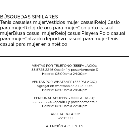
artículo
artículo
artículo
artículo
artículo
con
con
con
con
con
1
2
3
4
5
BÚSQUEDAS SIMILARES
estrella
estrellas.
estrellas.
estrellas.
estrellas.
Tenis casuales mujer
Vestidos mujer casual
Reloj Casio
Esta
Esta
Esta
Esta
Esta
para mujer
Reloj de oro para mujer
Conjunto casual
acción
acción
acción
acción
acción
mujer
Blusa casual mujer
Reloj casual
Playera Polo casual
abrirá
abrirá
abrirá
abrirá
abrirá
para mujer
Calzado deportivo casual para mujer
Tenis
el
el
el
el
el
casual para mujer en sintético
formulario
formulario
formulario
formulario
formulario
de
de
de
de
de
envío.
envío.
envío.
envío.
envío.
VENTAS POR TELÉFONO (555PALACIO):
55.5725.2246
Opción 1 y posteriormente 3
Horario: 08:00am a 24:00pm
VENTAS POR WHATSAPP (555PALACIO):
Agregar en whatsapp 55.5725.2246
Horario: 08:00am a 24:00pm
PERSONAL SHOPPING (555PALACIO):
55.5725.2246
opción 1 y posteriormente 3
Horario: 08:00am a 22:00pm
TARJETA PALACIO:
5229.1999
ATENCIÓN A CLIENTES