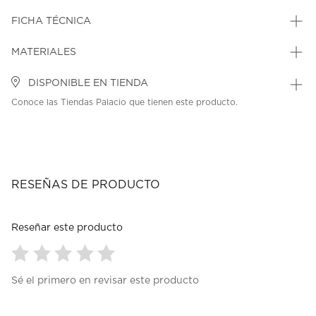
FICHA TÉCNICA
MATERIALES
DISPONIBLE EN TIENDA
Conoce las Tiendas Palacio que tienen este producto.
RESEÑAS DE PRODUCTO
Reseñar este producto
Seleccionar
Seleccionar
Seleccionar
Seleccionar
Seleccionar
Sé el primero en revisar este producto
para
para
para
para
para
calificar
calificar
calificar
calificar
calificar
el
el
el
el
el