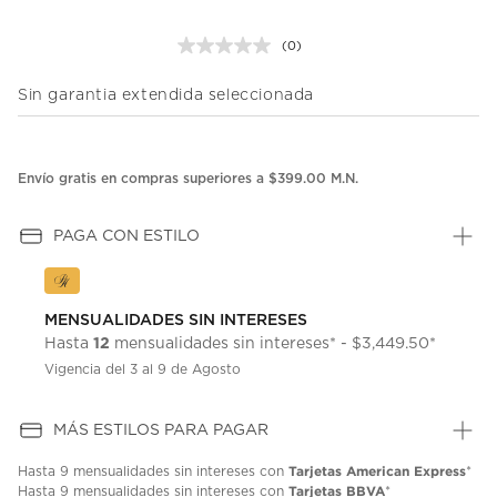
(0)
Sin
puntuación.
Enlace
Sin garantia extendida seleccionada
en
la
misma
página.
Envío gratis en compras superiores a $399.00 M.N.
PAGA CON ESTILO
MENSUALIDADES SIN INTERESES
12
Hasta
mensualidades sin intereses* - $3,449.50*
Vigencia del 3 al 9 de Agosto
MÁS ESTILOS PARA PAGAR
Tarjetas American Express
Hasta
9 mensualidades
sin intereses con
*
Tarjetas BBVA
Hasta
9 mensualidades
sin intereses con
*