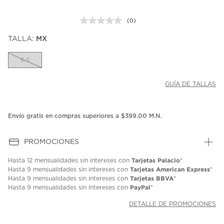
(0)
Sin
puntuación.
TALLA:
MX
Enlace
en
la
6.5
misma
página.
GUÍA DE TALLAS
Envío gratis en compras superiores a $399.00 M.N.
PROMOCIONES
Tarjetas Palacio
Hasta
12 mensualidades
sin intereses con
*
Tarjetas American Express
Hasta
9 mensualidades
sin intereses con
*
Tarjetas BBVA
Hasta
9 mensualidades
sin intereses con
*
PayPal
Hasta
9 mensualidades
sin intereses con
*
DETALLE DE PROMOCIONES