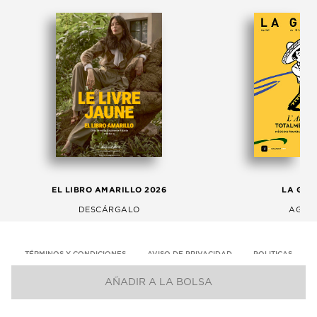
EL LIBRO AMARILLO 2026
LA GAC
DESCÁRGALO
AGOS
TÉRMINOS Y CONDICIONES
AVISO DE PRIVACIDAD
POLITICAS
AÑADIR A LA BOLSA