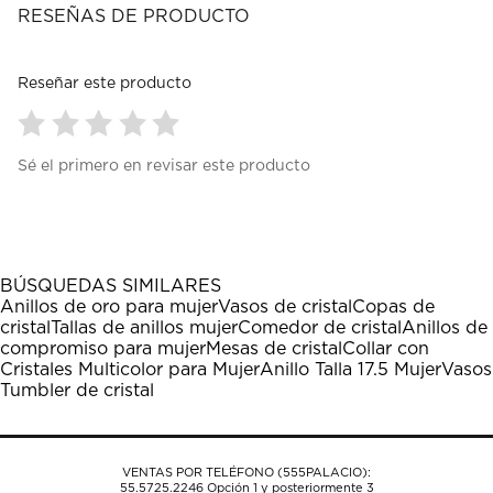
RESEÑAS DE PRODUCTO
Reseñar este producto
Seleccionar
Seleccionar
Seleccionar
Seleccionar
Seleccionar
Sé el primero en revisar este producto
para
para
para
para
para
calificar
calificar
calificar
calificar
calificar
el
el
el
el
el
artículo
artículo
artículo
artículo
artículo
con
con
con
con
con
1
2
3
4
5
BÚSQUEDAS SIMILARES
estrella
estrellas.
estrellas.
estrellas.
estrellas.
Anillos de oro para mujer
Vasos de cristal
Copas de
Esta
Esta
Esta
Esta
Esta
cristal
Tallas de anillos mujer
Comedor de cristal
Anillos de
acción
acción
acción
acción
acción
compromiso para mujer
Mesas de cristal
Collar con
abrirá
abrirá
abrirá
abrirá
abrirá
Cristales Multicolor para Mujer
Anillo Talla 17.5 Mujer
Vasos
el
el
el
el
el
Tumbler de cristal
formulario
formulario
formulario
formulario
formulario
de
de
de
de
de
envío.
envío.
envío.
envío.
envío.
VENTAS POR TELÉFONO (555PALACIO):
55.5725.2246
Opción 1 y posteriormente 3