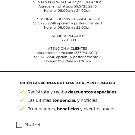
VENTAS POR WHATSAPP (555PALACIO):
Agregar en whatsapp 55.5725.2246
Horario: 08:00am a 24:00pm
PERSONAL SHOPPING (555PALACIO):
55.5725.2246
opción 1 y posteriormente 3
Horario: 08:00am a 22:00pm
TARJETA PALACIO:
5229.1999
ATENCIÓN A CLIENTES
elpalaciodehierro.com (555PALACIO)
5557252246
opción 1 y posteriormente 2
Horario: 09:00am a 21:00pm
OBTÉN LAS ÚLTIMAS NOTICIAS TOTALMENTE PALACIO
descuentos especiales
Regístrate y recibe
.
tendencias
Las últimas
y noticias.
beneficios
Promociones,
y eventos únicos.
MUJER