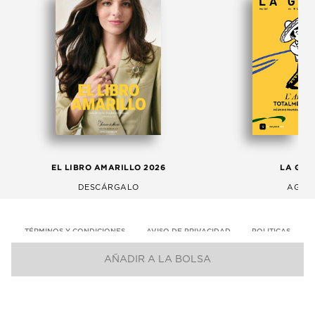
EL LIBRO AMARILLO 2026
LA GAC
DESCÁRGALO
AGOS
TÉRMINOS Y CONDICIONES
AVISO DE PRIVACIDAD
POLITICAS
AÑADIR A LA BOLSA