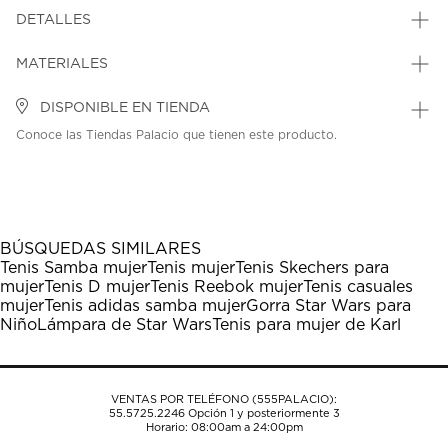
DETALLES
MATERIALES
DISPONIBLE EN TIENDA
Conoce las Tiendas Palacio que tienen este producto.
BÚSQUEDAS SIMILARES
Tenis Samba mujer
Tenis mujer
Tenis Skechers para
mujer
Tenis D mujer
Tenis Reebok mujer
Tenis casuales
mujer
Tenis adidas samba mujer
Gorra Star Wars para
Niño
Lámpara de Star Wars
Tenis para mujer de Karl
VENTAS POR TELÉFONO (555PALACIO):
55.5725.2246
Opción 1 y posteriormente 3
Horario: 08:00am a 24:00pm