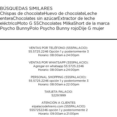
con
con
con
con
con
1
2
3
4
5
BÚSQUEDAS SIMILARES
estrella
estrellas.
estrellas.
estrellas.
estrellas.
Chispas de chocolate
Huevo de chocolate
Leche
Esta
Esta
Esta
Esta
Esta
entera
Chocolates sin azúcar
Extractor de leche
acción
acción
acción
acción
acción
eléctrico
Moto G 55
Chocolates Milka
Short de la marca
abrirá
abrirá
abrirá
abrirá
abrirá
Psycho Bunny
Polo Psycho Bunny rojo
Dije G mujer
el
el
el
el
el
formulario
formulario
formulario
formulario
formulario
de
de
de
de
de
envío.
envío.
envío.
envío.
envío.
VENTAS POR TELÉFONO (555PALACIO):
55.5725.2246
Opción 1 y posteriormente 3
Horario: 08:00am a 24:00pm
VENTAS POR WHATSAPP (555PALACIO):
Agregar en whatsapp 55.5725.2246
Horario: 08:00am a 24:00pm
PERSONAL SHOPPING (555PALACIO):
55.5725.2246
opción 1 y posteriormente 3
Horario: 08:00am a 22:00pm
TARJETA PALACIO:
5229.1999
ATENCIÓN A CLIENTES
elpalaciodehierro.com (555PALACIO)
5557252246
opción 1 y posteriormente 2
Horario: 09:00am a 21:00pm