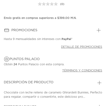
(0)
Sin
puntuación.
Enlace
en
Envío gratis en compras superiores a $399.00 M.N.
la
misma
página.
PROMOCIONES
PayPal
Hasta
9 mensualidades
sin intereses con
*
DETALLE DE PROMOCIONES
PUNTOS PALACIO
Obtén
24
Puntos Palacio con esta compra.
TÉRMINOS Y CONDICIONES
DESCRIPCIÓN DE PRODUCTO
Chocolate con leche relleno de caramelo Ghirardelli Bunnies, Perfecto
para regalar, compartir o consentirte, este delicioso pro...