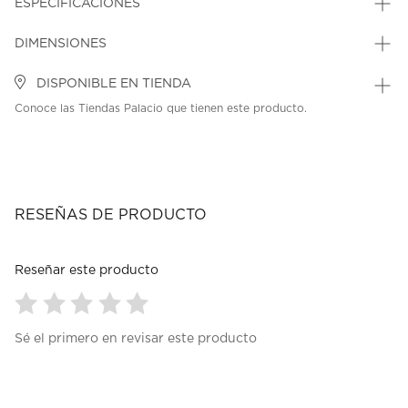
ESPECIFICACIONES
DIMENSIONES
DISPONIBLE EN TIENDA
Conoce las Tiendas Palacio que tienen este producto.
RESEÑAS DE PRODUCTO
Reseñar este producto
Seleccionar
Seleccionar
Seleccionar
Seleccionar
Seleccionar
Sé el primero en revisar este producto
para
para
para
para
para
calificar
calificar
calificar
calificar
calificar
el
el
el
el
el
artículo
artículo
artículo
artículo
artículo