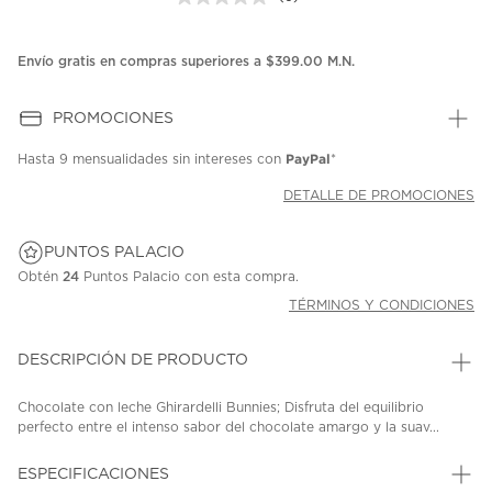
Sin
puntuación.
Enlace
en
Envío gratis en compras superiores a $399.00 M.N.
la
misma
página.
PROMOCIONES
PayPal
Hasta
9 mensualidades
sin intereses con
*
DETALLE DE PROMOCIONES
PUNTOS PALACIO
Obtén
24
Puntos Palacio con esta compra.
TÉRMINOS Y CONDICIONES
DESCRIPCIÓN DE PRODUCTO
Chocolate con leche Ghirardelli Bunnies; Disfruta del equilibrio
perfecto entre el intenso sabor del chocolate amargo y la suav...
ESPECIFICACIONES