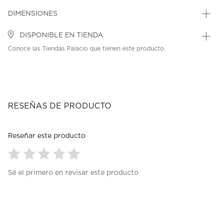
DIMENSIONES
DISPONIBLE EN TIENDA
Conoce las Tiendas Palacio que tienen este producto.
RESEÑAS DE PRODUCTO
Reseñar este producto
Seleccionar
Seleccionar
Seleccionar
Seleccionar
Seleccionar
Sé el primero en revisar este producto
para
para
para
para
para
calificar
calificar
calificar
calificar
calificar
el
el
el
el
el
artículo
artículo
artículo
artículo
artículo
con
con
con
con
con