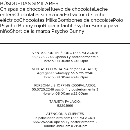
1
2
3
4
5
BÚSQUEDAS SIMILARES
estrella
estrellas.
estrellas.
estrellas.
estrellas.
Chispas de chocolate
Huevo de chocolate
Leche
Esta
Esta
Esta
Esta
Esta
entera
Chocolates sin azúcar
Extractor de leche
acción
acción
acción
acción
acción
eléctrico
Chocolates Milka
Bombones de chocolate
Polo
abrirá
abrirá
abrirá
abrirá
abrirá
Psycho Bunny rojo
Ropa infantil Psycho Bunny para
el
el
el
el
el
niño
Short de la marca Psycho Bunny
formulario
formulario
formulario
formulario
formulario
de
de
de
de
de
envío.
envío.
envío.
envío.
envío.
VENTAS POR TELÉFONO (555PALACIO):
55.5725.2246
Opción 1 y posteriormente 3
Horario: 08:00am a 24:00pm
VENTAS POR WHATSAPP (555PALACIO):
Agregar en whatsapp 55.5725.2246
Horario: 08:00am a 24:00pm
PERSONAL SHOPPING (555PALACIO):
55.5725.2246
opción 1 y posteriormente 3
Horario: 08:00am a 22:00pm
TARJETA PALACIO:
5229.1999
ATENCIÓN A CLIENTES
elpalaciodehierro.com (555PALACIO)
5557252246
opción 1 y posteriormente 2
Horario: 09:00am a 21:00pm