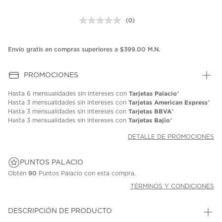
(0)
Sin
puntuación.
Enlace
en
Envío gratis en compras superiores a $399.00 M.N.
la
misma
página.
PROMOCIONES
Tarjetas Palacio
Hasta
6 mensualidades
sin intereses con
*
Tarjetas American Express
Hasta
3 mensualidades
sin intereses con
*
Tarjetas BBVA
Hasta
3 mensualidades
sin intereses con
*
Tarjetas Bajio
Hasta
3 mensualidades
sin intereses con
*
DETALLE DE PROMOCIONES
PUNTOS PALACIO
Obtén
90
Puntos Palacio con esta compra.
TÉRMINOS Y CONDICIONES
DESCRIPCIÓN DE PRODUCTO