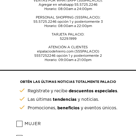
VENTAS POR WHATSAPP (555PALACIO):
Agregar en whatsapp 55.5725.2246
Horario: 08:00am a 24:00pm
PERSONAL SHOPPING (555PALACIO):
55.5725.2246
opción 1 y posteriormente 3
Horario: 08:00am a 22:00pm
TARJETA PALACIO:
5229.1999
ATENCIÓN A CLIENTES
elpalaciodehierro.com (555PALACIO)
5557252246
opción 1 y posteriormente 2
Horario: 09:00am a 21:00pm
OBTÉN LAS ÚLTIMAS NOTICIAS TOTALMENTE PALACIO
descuentos especiales
Regístrate y recibe
.
tendencias
Las últimas
y noticias.
beneficios
Promociones,
y eventos únicos.
MUJER