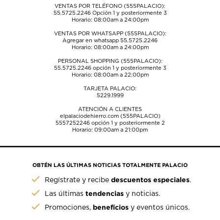
VENTAS POR TELÉFONO (555PALACIO):
55.5725.2246
Opción 1 y posteriormente 3
Horario: 08:00am a 24:00pm
VENTAS POR WHATSAPP (555PALACIO):
Agregar en whatsapp 55.5725.2246
Horario: 08:00am a 24:00pm
PERSONAL SHOPPING (555PALACIO):
55.5725.2246
opción 1 y posteriormente 3
Horario: 08:00am a 22:00pm
TARJETA PALACIO:
5229.1999
ATENCIÓN A CLIENTES
elpalaciodehierro.com (555PALACIO)
5557252246
opción 1 y posteriormente 2
Horario: 09:00am a 21:00pm
OBTÉN LAS ÚLTIMAS NOTICIAS TOTALMENTE PALACIO
descuentos especiales
Regístrate y recibe
.
tendencias
Las últimas
y noticias.
beneficios
Promociones,
y eventos únicos.