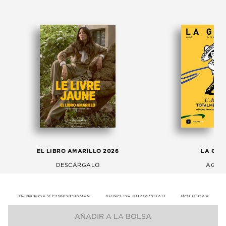
EL LIBRO AMARILLO 2026
LA GAC
DESCÁRGALO
AGOS
TÉRMINOS Y CONDICIONES
AVISO DE PRIVACIDAD
POLITICAS
AÑADIR A LA BOLSA