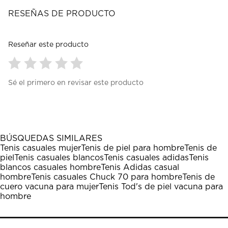
RESEÑAS DE PRODUCTO
Reseñar este producto
Seleccionar
Seleccionar
Seleccionar
Seleccionar
Seleccionar
Sé el primero en revisar este producto
para
para
para
para
para
calificar
calificar
calificar
calificar
calificar
el
el
el
el
el
artículo
artículo
artículo
artículo
artículo
con
con
con
con
con
1
2
3
4
5
BÚSQUEDAS SIMILARES
estrella
estrellas.
estrellas.
estrellas.
estrellas.
Tenis casuales mujer
Tenis de piel para hombre
Tenis de
Esta
Esta
Esta
Esta
Esta
piel
Tenis casuales blancos
Tenis casuales adidas
Tenis
acción
acción
acción
acción
acción
blancos casuales hombre
Tenis Adidas casual
abrirá
abrirá
abrirá
abrirá
abrirá
hombre
Tenis casuales Chuck 70 para hombre
Tenis de
el
el
el
el
el
cuero vacuna para mujer
Tenis Tod's de piel vacuna para
formulario
formulario
formulario
formulario
formulario
hombre
de
de
de
de
de
envío.
envío.
envío.
envío.
envío.