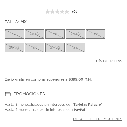
(0)
Sin
puntuación.
TALLA:
MX
Enlace
en
la
24
24 1/2
25
25 1/2
26
misma
página.
26 1/2
27
27 1/2
28
GUÍA DE TALLAS
Envío gratis en compras superiores a $399.00 M.N.
PROMOCIONES
Tarjetas Palacio
Hasta
3 mensualidades
sin intereses con
*
PayPal
Hasta
9 mensualidades
sin intereses con
*
DETALLE DE PROMOCIONES