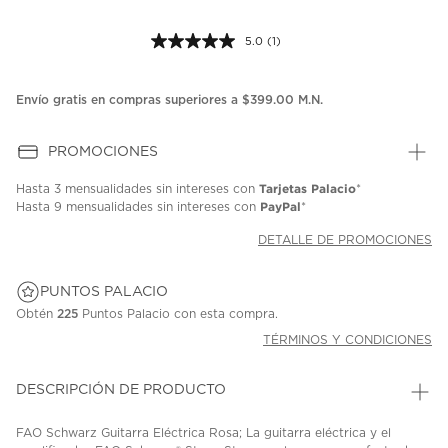
5.0
(1)
Lea
1
reseña.
Enlace
Envío gratis en compras superiores a $399.00 M.N.
en
la
misma
PROMOCIONES
página.
Tarjetas Palacio
Hasta
3 mensualidades
sin intereses con
*
PayPal
Hasta
9 mensualidades
sin intereses con
*
DETALLE DE PROMOCIONES
PUNTOS PALACIO
Obtén
225
Puntos Palacio con esta compra.
TÉRMINOS Y CONDICIONES
DESCRIPCIÓN DE PRODUCTO
FAO Schwarz Guitarra Eléctrica Rosa; La guitarra eléctrica y el