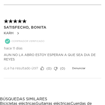
Esta
Esta
Esta
Esta
Esta
a
acción
acción
acción
acción
acción
1
abrirá
abrirá
abrirá
abrirá
abrirá
de
el
el
el
el
el
1
formulario
formulario
formulario
formulario
formulario
Reseña.
5 de 5 estrellas.
de
de
de
de
de
envío.
envío.
envío.
envío.
envío.
SATISFECHO, BONITA
KARH
COMPRADOR VERIFICADO
hace 11 días
AUN NO LA ABRO ESTOY ESPERAN A QUE SEA DIA DE
REYES
¿Le ha resultado útil?
(
0
)
(
0
)
Denunciar
BÚSQUEDAS SIMILARES
Bicicletas eléctricas
Guitarras eléctricas
Cuerdas de