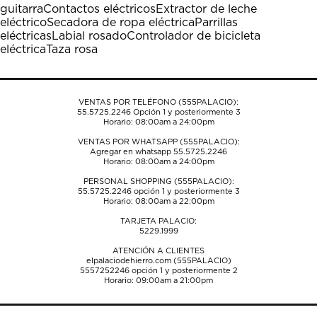
guitarra
Contactos eléctricos
Extractor de leche
eléctrico
Secadora de ropa eléctrica
Parrillas
eléctricas
Labial rosado
Controlador de bicicleta
eléctrica
Taza rosa
VENTAS POR TELÉFONO (555PALACIO):
55.5725.2246
Opción 1 y posteriormente 3
Horario: 08:00am a 24:00pm
VENTAS POR WHATSAPP (555PALACIO):
Agregar en whatsapp 55.5725.2246
Horario: 08:00am a 24:00pm
PERSONAL SHOPPING (555PALACIO):
55.5725.2246
opción 1 y posteriormente 3
Horario: 08:00am a 22:00pm
TARJETA PALACIO:
5229.1999
ATENCIÓN A CLIENTES
elpalaciodehierro.com (555PALACIO)
5557252246
opción 1 y posteriormente 2
Horario: 09:00am a 21:00pm