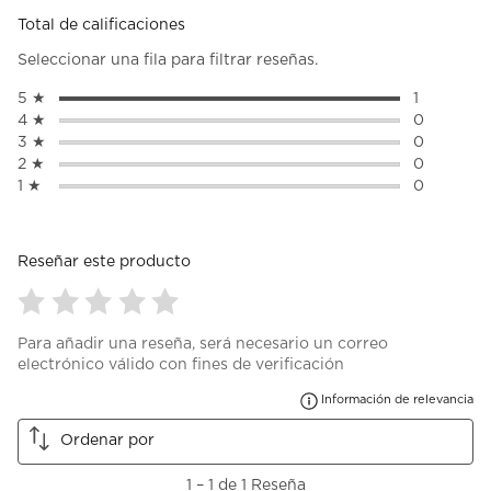
Total de calificaciones
Seleccionar una fila para filtrar reseñas.
5 ★
estrellas
1
1 reseña c
4 ★
estrellas
0
0 reseñas 
3 ★
estrellas
0
0 reseñas 
2 ★
estrellas
0
0 reseñas 
1 ★
estrellas
0
0 reseñas 
Reseñar este producto
Seleccionar
Seleccionar
Seleccionar
Seleccionar
Seleccionar
Para añadir una reseña, será necesario un correo
para
para
para
para
para
electrónico válido con fines de verificación
calificar
calificar
calificar
calificar
calificar
el
el
el
el
el
Mu
Información de relevancia
artículo
artículo
artículo
artículo
artículo
con
con
con
con
con
Ordenar por
1
2
3
4
5
estrella
estrellas.
estrellas.
estrellas.
estrellas.
1
1
–
1 de 1
Reseña