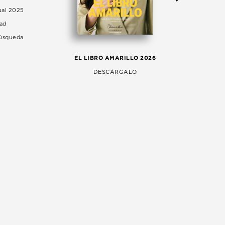
ual 2025
dad
Búsqueda
LA 
EL LIBRO AMARILLO 2026
AG
DESCÁRGALO