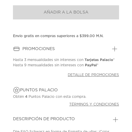
puntuación.
Enlace
AÑADIR A LA BOLSA
en
la
misma
página.
Envío gratis en compras superiores a $399.00 M.N.
PROMOCIONES
Tarjetas Palacio
Hasta
3 mensualidades
sin intereses con
*
PayPal
Hasta
9 mensualidades
sin intereses con
*
DETALLE DE PROMOCIONES
PUNTOS PALACIO
Obtén
4
Puntos Palacio con esta compra.
TÉRMINOS Y CONDICIONES
DESCRIPCIÓN DE PRODUCTO
Dije FAO Schwarz en forma de Esmalta de uñas; ¡Color,