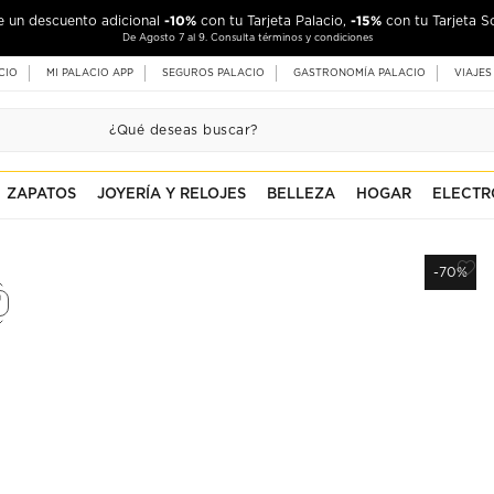
-10%
-15%
de un descuento adicional
con tu Tarjeta Palacio,
con tu Tarjeta S
De Agosto 7 al 9. Consulta términos y condiciones
CIO
MI PALACIO APP
SEGUROS PALACIO
GASTRONOMÍA PALACIO
VIAJES
ZAPATOS
JOYERÍA Y RELOJES
BELLEZA
HOGAR
ELECTR
-70%