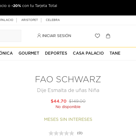
-20%
ocio o
con tu Tarjeta Total
 PALACIO
ARISTOPET
CELEBRA
INICIAR SESIÓN
ÓNICA
GOURMET
DEPORTES
CASA PALACIO
TANE
FAO SCHWARZ
Dije Esmalta de uñas Niña
$44.70
$149.00
No disponible
MESES SIN INTERESES
(0)
Sin