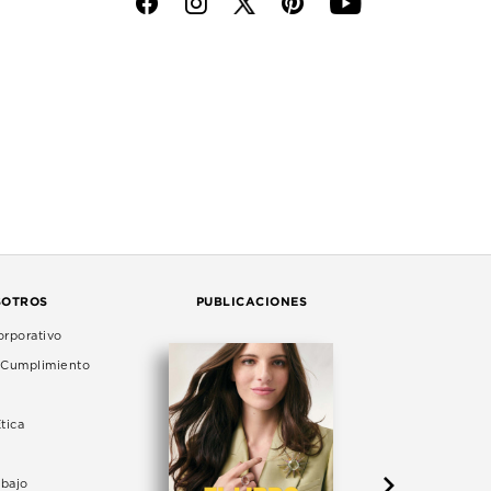
f
i
p
y
SOTROS
PUBLICACIONES
rporativo
e Cumplimiento
tica
abajo