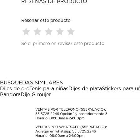
RESEÑAS DE PRODUCTO
Reseñar este producto
Seleccionar
Seleccionar
Seleccionar
Seleccionar
Seleccionar
Sé el primero en revisar este producto
para
para
para
para
para
calificar
calificar
calificar
calificar
calificar
el
el
el
el
el
artículo
artículo
artículo
artículo
artículo
con
con
con
con
con
1
2
3
4
5
estrella
estrellas.
estrellas.
estrellas.
estrellas.
BÚSQUEDAS SIMILARES
Esta
Esta
Esta
Esta
Esta
Dijes de oro
Tenis para niñas
Dijes de plata
Stickers para u
acción
acción
acción
acción
acción
Pandora
Dije G mujer
abrirá
abrirá
abrirá
abrirá
abrirá
el
el
el
el
el
formulario
formulario
formulario
formulario
formulario
VENTAS POR TELÉFONO (555PALACIO):
55.5725.2246
Opción 1 y posteriormente 3
de
de
de
de
de
Horario: 08:00am a 24:00pm
envío.
envío.
envío.
envío.
envío.
VENTAS POR WHATSAPP (555PALACIO):
Agregar en whatsapp 55.5725.2246
Horario: 08:00am a 24:00pm