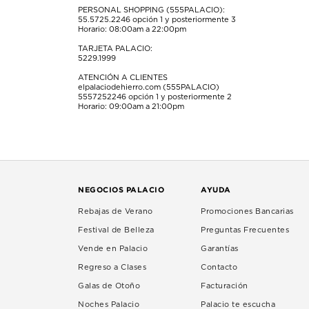
PERSONAL SHOPPING (555PALACIO):
55.5725.2246
opción 1 y posteriormente 3
Horario: 08:00am a 22:00pm
TARJETA PALACIO:
5229.1999
ATENCIÓN A CLIENTES
elpalaciodehierro.com (555PALACIO)
5557252246
opción 1 y posteriormente 2
Horario: 09:00am a 21:00pm
NEGOCIOS PALACIO
AYUDA
Rebajas de Verano
Promociones Bancarias
Festival de Belleza
Preguntas Frecuentes
Vende en Palacio
Garantías
Regreso a Clases
Contacto
Galas de Otoño
Facturación
Noches Palacio
Palacio te escucha