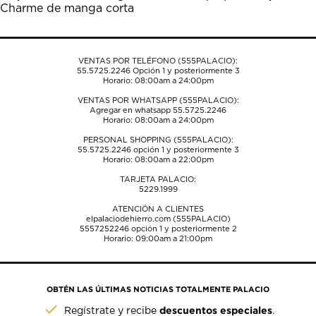
Charme de manga corta
formulario
formulario
formulario
formulario
formulario
de
de
de
de
de
envío.
envío.
envío.
envío.
envío.
VENTAS POR TELÉFONO (555PALACIO):
55.5725.2246
Opción 1 y posteriormente 3
Horario: 08:00am a 24:00pm
VENTAS POR WHATSAPP (555PALACIO):
Agregar en whatsapp 55.5725.2246
Horario: 08:00am a 24:00pm
PERSONAL SHOPPING (555PALACIO):
55.5725.2246
opción 1 y posteriormente 3
Horario: 08:00am a 22:00pm
TARJETA PALACIO:
5229.1999
ATENCIÓN A CLIENTES
elpalaciodehierro.com (555PALACIO)
5557252246
opción 1 y posteriormente 2
Horario: 09:00am a 21:00pm
OBTÉN LAS ÚLTIMAS NOTICIAS TOTALMENTE PALACIO
descuentos especiales
Regístrate y recibe
.