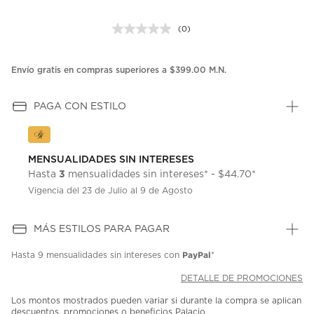
(0)
Sin
puntuación.
Enlace
en
Envío gratis en compras superiores a $399.00 M.N.
la
misma
página.
PAGA CON ESTILO
MENSUALIDADES SIN INTERESES
3
Hasta
mensualidades sin intereses* - $44.70*
Vigencia del 23 de Julio al 9 de Agosto
MÁS ESTILOS PARA PAGAR
PayPal
Hasta
9 mensualidades
sin intereses con
*
DETALLE DE PROMOCIONES
Los montos mostrados pueden variar si durante la compra se aplican
descuentos, promociones o beneficios Palacio