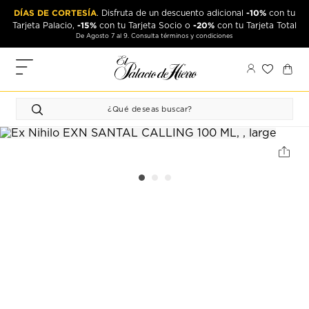
Ir
Ir
DÍAS DE CORTESÍA
-10%
. Disfruta de un descuento adicional
con tu
al
al
-15%
-20%
Tarjeta Palacio,
con tu Tarjeta Socio o
con tu Tarjeta Total
contenido
contenido
De Agosto 7 al 9. Consulta términos y condiciones
principal
de
pie
MIS
de
PEDIDOS
página
FAVORITOS
PERFIL
DIRECCIONES
MÉTODOS
DE PAGO
CERRAR
SESIÓN