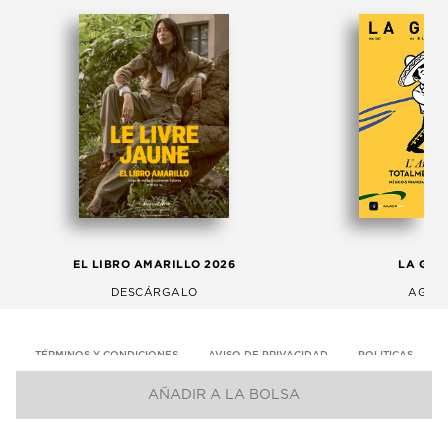
EL LIBRO AMARILLO 2026
LA GAC
DESCÁRGALO
AGOS
TÉRMINOS Y CONDICIONES
AVISO DE PRIVACIDAD
POLITICAS
AÑADIR A LA BOLSA