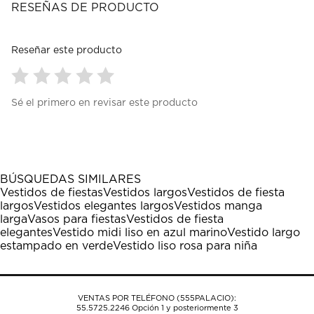
RESEÑAS DE PRODUCTO
Reseñar este producto
Seleccionar
Seleccionar
Seleccionar
Seleccionar
Seleccionar
Sé el primero en revisar este producto
para
para
para
para
para
calificar
calificar
calificar
calificar
calificar
el
el
el
el
el
artículo
artículo
artículo
artículo
artículo
con
con
con
con
con
1
2
3
4
5
BÚSQUEDAS SIMILARES
estrella
estrellas.
estrellas.
estrellas.
estrellas.
Vestidos de fiestas
Vestidos largos
Vestidos de fiesta
Esta
Esta
Esta
Esta
Esta
largos
Vestidos elegantes largos
Vestidos manga
acción
acción
acción
acción
acción
larga
Vasos para fiestas
Vestidos de fiesta
abrirá
abrirá
abrirá
abrirá
abrirá
elegantes
Vestido midi liso en azul marino
Vestido largo
el
el
el
el
el
estampado en verde
Vestido liso rosa para niña
formulario
formulario
formulario
formulario
formulario
de
de
de
de
de
envío.
envío.
envío.
envío.
envío.
VENTAS POR TELÉFONO (555PALACIO):
55.5725.2246
Opción 1 y posteriormente 3