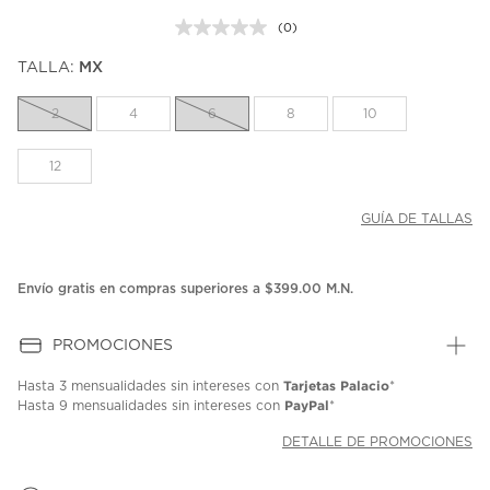
(0)
Sin
puntuación.
TALLA:
MX
Enlace
en
la
2
4
6
8
10
misma
página.
12
GUÍA DE TALLAS
Envío gratis en compras superiores a $399.00 M.N.
PROMOCIONES
Tarjetas Palacio
Hasta
3 mensualidades
sin intereses con
*
PayPal
Hasta
9 mensualidades
sin intereses con
*
DETALLE DE PROMOCIONES