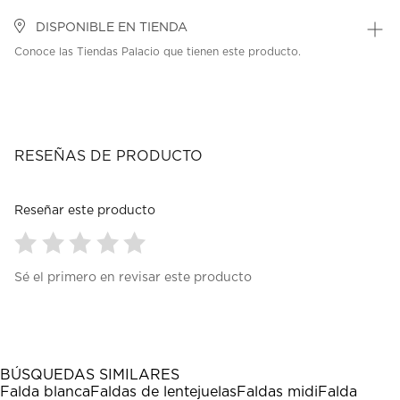
DISPONIBLE EN TIENDA
Conoce las Tiendas Palacio que tienen este producto.
RESEÑAS DE PRODUCTO
Reseñar este producto
Seleccionar
Seleccionar
Seleccionar
Seleccionar
Seleccionar
Sé el primero en revisar este producto
para
para
para
para
para
calificar
calificar
calificar
calificar
calificar
el
el
el
el
el
artículo
artículo
artículo
artículo
artículo
con
con
con
con
con
1
2
3
4
5
BÚSQUEDAS SIMILARES
estrella
estrellas.
estrellas.
estrellas.
estrellas.
Falda blanca
Faldas de lentejuelas
Faldas midi
Falda
Esta
Esta
Esta
Esta
Esta