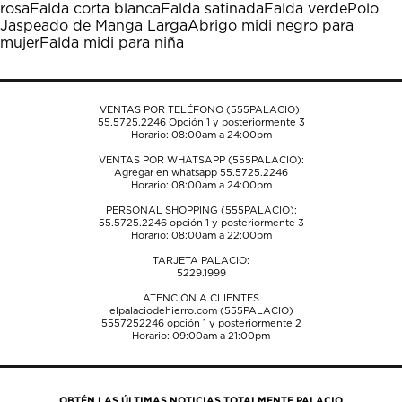
rosa
Falda corta blanca
Falda satinada
Falda verde
Polo
acción
acción
acción
acción
acción
Jaspeado de Manga Larga
Abrigo midi negro para
abrirá
abrirá
abrirá
abrirá
abrirá
mujer
Falda midi para niña
el
el
el
el
el
formulario
formulario
formulario
formulario
formulario
de
de
de
de
de
envío.
envío.
envío.
envío.
envío.
VENTAS POR TELÉFONO (555PALACIO):
55.5725.2246
Opción 1 y posteriormente 3
Horario: 08:00am a 24:00pm
VENTAS POR WHATSAPP (555PALACIO):
Agregar en whatsapp 55.5725.2246
Horario: 08:00am a 24:00pm
PERSONAL SHOPPING (555PALACIO):
55.5725.2246
opción 1 y posteriormente 3
Horario: 08:00am a 22:00pm
TARJETA PALACIO:
5229.1999
ATENCIÓN A CLIENTES
elpalaciodehierro.com (555PALACIO)
5557252246
opción 1 y posteriormente 2
Horario: 09:00am a 21:00pm
OBTÉN LAS ÚLTIMAS NOTICIAS TOTALMENTE PALACIO