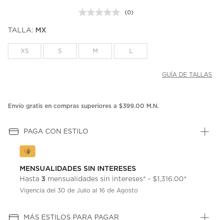
(0)
Sin
puntuación.
TALLA:
MX
Enlace
en
la
XS
S
M
L
misma
página.
GUÍA DE TALLAS
Envío gratis en compras superiores a $399.00 M.N.
PAGA CON ESTILO
MENSUALIDADES SIN INTERESES
3
Hasta
mensualidades sin intereses* - $1,316.00*
Vigencia del 30 de Julio al 16 de Agosto
MÁS ESTILOS PARA PAGAR