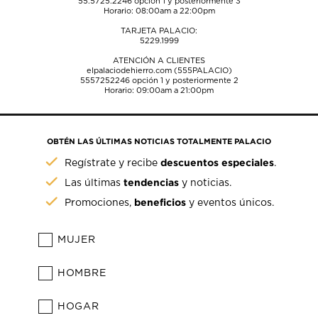
55.5725.2246
opción 1 y posteriormente 3
Horario: 08:00am a 22:00pm
TARJETA PALACIO:
5229.1999
ATENCIÓN A CLIENTES
elpalaciodehierro.com (555PALACIO)
5557252246
opción 1 y posteriormente 2
Horario: 09:00am a 21:00pm
OBTÉN LAS ÚLTIMAS NOTICIAS TOTALMENTE PALACIO
descuentos especiales
Regístrate y recibe
.
tendencias
Las últimas
y noticias.
beneficios
Promociones,
y eventos únicos.
MUJER
HOMBRE
HOGAR