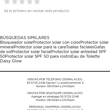
Seleccionar
Seleccionar
Seleccionar
Seleccionar
Seleccionar
Sé el primero en revisar este producto
para
para
para
para
para
calificar
calificar
calificar
calificar
calificar
el
el
el
el
el
artículo
artículo
artículo
artículo
artículo
con
con
con
con
con
1
2
3
4
5
BÚSQUEDAS SIMILARES
estrella
estrellas.
estrellas.
estrellas.
estrellas.
Bloqueador solar
Protector solar con color
Protector solar
Esta
Esta
Esta
Esta
Esta
mineral
Protector solar para la cara
Toallas faciales
Gafas
acción
acción
acción
acción
acción
de sol
Protector solar facial
Protector solar antiedad SPF
abrirá
abrirá
abrirá
abrirá
abrirá
50
Protector solar SPF 50 para rostro
Eau de Toilette
el
el
el
el
el
Daisy Glow
formulario
formulario
formulario
formulario
formulario
de
de
de
de
de
envío.
envío.
envío.
envío.
envío.
VENTAS POR TELÉFONO (555PALACIO):
55.5725.2246
Opción 1 y posteriormente 3
Horario: 08:00am a 24:00pm
VENTAS POR WHATSAPP (555PALACIO):
Agregar en whatsapp 55.5725.2246
Horario: 08:00am a 24:00pm
PERSONAL SHOPPING (555PALACIO):