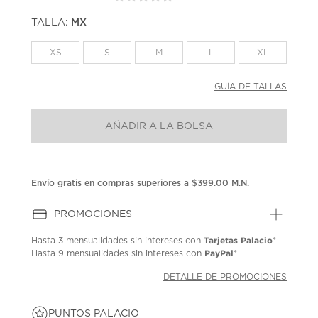
Sin
puntuación.
TALLA:
MX
Enlace
en
la
XS
S
M
L
XL
misma
página.
GUÍA DE TALLAS
AÑADIR A LA BOLSA
Envío gratis en compras superiores a $399.00 M.N.
PROMOCIONES
Tarjetas Palacio
Hasta
3 mensualidades
sin intereses con
*
PayPal
Hasta
9 mensualidades
sin intereses con
*
DETALLE DE PROMOCIONES
PUNTOS PALACIO