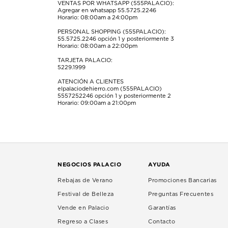
VENTAS POR WHATSAPP (555PALACIO):
Agregar en whatsapp 55.5725.2246
Horario: 08:00am a 24:00pm
PERSONAL SHOPPING (555PALACIO):
55.5725.2246
opción 1 y posteriormente 3
Horario: 08:00am a 22:00pm
TARJETA PALACIO:
5229.1999
ATENCIÓN A CLIENTES
elpalaciodehierro.com (555PALACIO)
5557252246
opción 1 y posteriormente 2
Horario: 09:00am a 21:00pm
NEGOCIOS PALACIO
AYUDA
Rebajas de Verano
Promociones Bancarias
Festival de Belleza
Preguntas Frecuentes
Vende en Palacio
Garantías
Regreso a Clases
Contacto