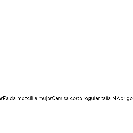
er
Falda mezclilla mujer
Camisa corte regular talla M
Abrigo