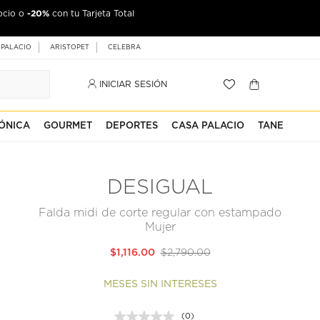
-20%
ocio o
con tu Tarjeta Total
 PALACIO
ARISTOPET
CELEBRA
INICIAR SESIÓN
ÓNICA
GOURMET
DEPORTES
CASA PALACIO
TANE
DESIGUAL
Falda midi de corte regular con estampado
Mujer
$1,116.00
$2,790.00
MESES SIN INTERESES
(0)