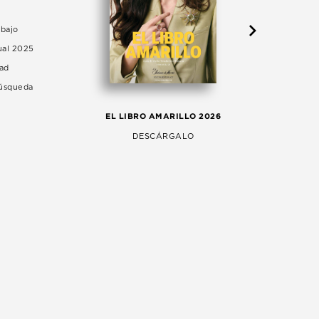
abajo
ual 2025
dad
Búsqueda
LA 
EL LIBRO AMARILLO 2026
AG
DESCÁRGALO