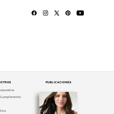
f
i
p
y
SOTROS
PUBLICACIONES
rporativo
e Cumplimiento
tica