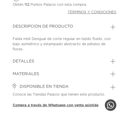
Obtén
112
Puntos Palacio con esta compra.
TÉRMINOS Y CONDICIONES
DESCRIPCIÓN DE PRODUCTO
Falda midi Desigual de corte regular en tejido fluido, con
bajo asimétrico y estampado abstracto de pétalos de
flores.
SKU: 45274377
MODEL: 26SWFW137002
DETALLES
MATERIALES
DISPONIBLE EN TIENDA
Conoce las Tiendas Palacio que tienen este producto.
Compra a través de Whatsapp con venta asistida