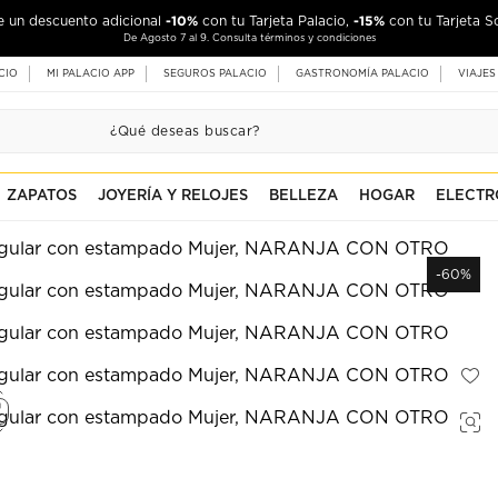
-10%
-15%
de un descuento adicional
con tu Tarjeta Palacio,
con tu Tarjeta S
De Agosto 7 al 9. Consulta términos y condiciones
CIO
MI PALACIO APP
SEGUROS PALACIO
GASTRONOMÍA PALACIO
VIAJES
ZAPATOS
JOYERÍA Y RELOJES
BELLEZA
HOGAR
ELECTR
-60%