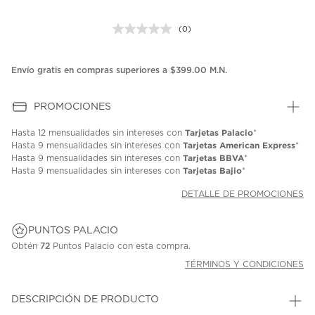
(0)
Sin
puntuación.
Enlace
en
Envío gratis en compras superiores a $399.00 M.N.
la
misma
página.
PROMOCIONES
Tarjetas Palacio
Hasta
12 mensualidades
sin intereses con
*
Tarjetas American Express
Hasta
9 mensualidades
sin intereses con
*
Tarjetas BBVA
Hasta
9 mensualidades
sin intereses con
*
Tarjetas Bajio
Hasta
9 mensualidades
sin intereses con
*
DETALLE DE PROMOCIONES
PUNTOS PALACIO
Obtén
72
Puntos Palacio con esta compra.
TÉRMINOS Y CONDICIONES
DESCRIPCIÓN DE PRODUCTO