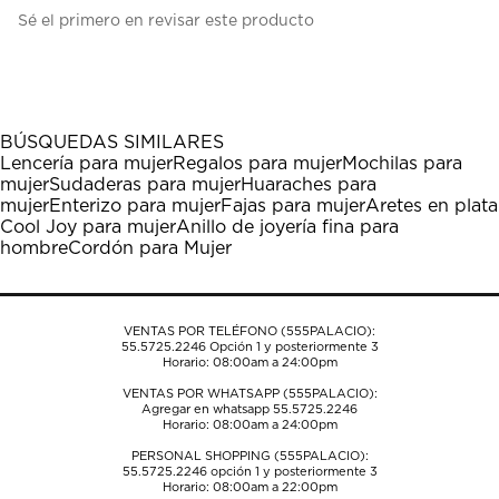
Seleccionar
Seleccionar
Seleccionar
Seleccionar
Seleccionar
Sé el primero en revisar este producto
para
para
para
para
para
calificar
calificar
calificar
calificar
calificar
el
el
el
el
el
artículo
artículo
artículo
artículo
artículo
con
con
con
con
con
1
2
3
4
5
BÚSQUEDAS SIMILARES
estrella
estrellas.
estrellas.
estrellas.
estrellas.
Lencería para mujer
Regalos para mujer
Mochilas para
Esta
Esta
Esta
Esta
Esta
mujer
Sudaderas para mujer
Huaraches para
acción
acción
acción
acción
acción
mujer
Enterizo para mujer
Fajas para mujer
Aretes en plata
abrirá
abrirá
abrirá
abrirá
abrirá
Cool Joy para mujer
Anillo de joyería fina para
el
el
el
el
el
hombre
Cordón para Mujer
formulario
formulario
formulario
formulario
formulario
de
de
de
de
de
envío.
envío.
envío.
envío.
envío.
VENTAS POR TELÉFONO (555PALACIO):
55.5725.2246
Opción 1 y posteriormente 3
Horario: 08:00am a 24:00pm
VENTAS POR WHATSAPP (555PALACIO):
Agregar en whatsapp 55.5725.2246
Horario: 08:00am a 24:00pm
PERSONAL SHOPPING (555PALACIO):
55.5725.2246
opción 1 y posteriormente 3
Horario: 08:00am a 22:00pm