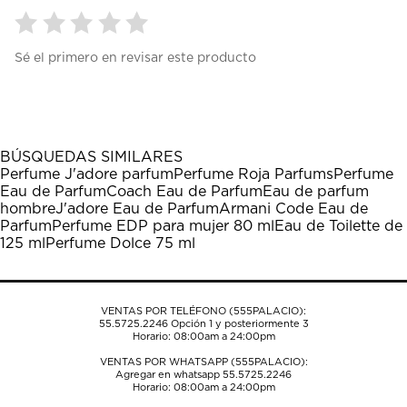
Seleccionar
Seleccionar
Seleccionar
Seleccionar
Seleccionar
Sé el primero en revisar este producto
para
para
para
para
para
calificar
calificar
calificar
calificar
calificar
el
el
el
el
el
artículo
artículo
artículo
artículo
artículo
con
con
con
con
con
1
2
3
4
5
BÚSQUEDAS SIMILARES
estrella
estrellas.
estrellas.
estrellas.
estrellas.
Perfume J'adore parfum
Perfume Roja Parfums
Perfume
Esta
Esta
Esta
Esta
Esta
Eau de Parfum
Coach Eau de Parfum
Eau de parfum
acción
acción
acción
acción
acción
hombre
J'adore Eau de Parfum
Armani Code Eau de
abrirá
abrirá
abrirá
abrirá
abrirá
Parfum
Perfume EDP para mujer 80 ml
Eau de Toilette de
el
el
el
el
el
125 ml
Perfume Dolce 75 ml
formulario
formulario
formulario
formulario
formulario
de
de
de
de
de
envío.
envío.
envío.
envío.
envío.
VENTAS POR TELÉFONO (555PALACIO):
55.5725.2246
Opción 1 y posteriormente 3
Horario: 08:00am a 24:00pm
VENTAS POR WHATSAPP (555PALACIO):
Agregar en whatsapp 55.5725.2246
Horario: 08:00am a 24:00pm