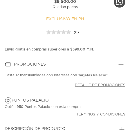
$9,500.00
Quedan pocos
EXCLUSIVO EN PH
(0)
Sin
puntuación.
Enlace
en
Envío gratis en compras superiores a $399.00 M.N.
la
misma
página.
PROMOCIONES
Tarjetas Palacio
Hasta
12 mensualidades
con intereses con
*
DETALLE DE PROMOCIONES
PUNTOS PALACIO
Obtén
950
Puntos Palacio con esta compra.
TÉRMINOS Y CONDICIONES
DESCRIPCIÓN DE PRODUCTO