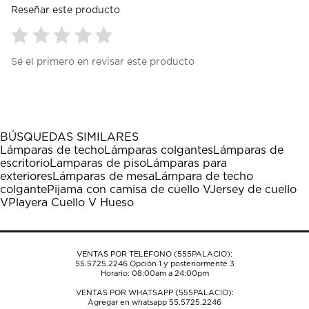
Reseñar este producto
Seleccionar
Seleccionar
Seleccionar
Seleccionar
Seleccionar
Sé el primero en revisar este producto
para
para
para
para
para
calificar
calificar
calificar
calificar
calificar
el
el
el
el
el
artículo
artículo
artículo
artículo
artículo
con
con
con
con
con
1
2
3
4
5
BÚSQUEDAS SIMILARES
estrella
estrellas.
estrellas.
estrellas.
estrellas.
Lámparas de techo
Lámparas colgantes
Lámparas de
Esta
Esta
Esta
Esta
Esta
escritorio
Lamparas de piso
Lámparas para
acción
acción
acción
acción
acción
exteriores
Lámparas de mesa
Lámpara de techo
abrirá
abrirá
abrirá
abrirá
abrirá
colgante
Pijama con camisa de cuello V
Jersey de cuello
el
el
el
el
el
V
Playera Cuello V Hueso
formulario
formulario
formulario
formulario
formulario
de
de
de
de
de
envío.
envío.
envío.
envío.
envío.
VENTAS POR TELÉFONO (555PALACIO):
55.5725.2246
Opción 1 y posteriormente 3
Horario: 08:00am a 24:00pm
VENTAS POR WHATSAPP (555PALACIO):
Agregar en whatsapp 55.5725.2246