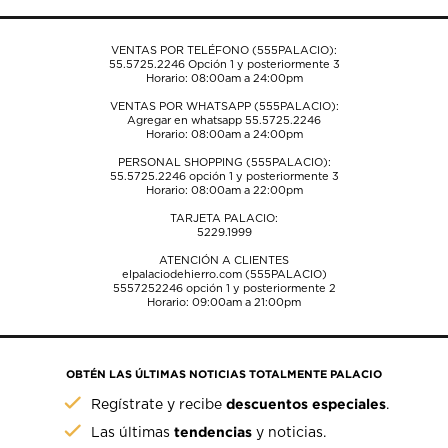
envío.
envío.
envío.
envío.
envío.
VENTAS POR TELÉFONO (555PALACIO):
55.5725.2246
Opción 1 y posteriormente 3
Horario: 08:00am a 24:00pm
VENTAS POR WHATSAPP (555PALACIO):
Agregar en whatsapp 55.5725.2246
Horario: 08:00am a 24:00pm
PERSONAL SHOPPING (555PALACIO):
55.5725.2246
opción 1 y posteriormente 3
Horario: 08:00am a 22:00pm
TARJETA PALACIO:
5229.1999
ATENCIÓN A CLIENTES
elpalaciodehierro.com (555PALACIO)
5557252246
opción 1 y posteriormente 2
Horario: 09:00am a 21:00pm
OBTÉN LAS ÚLTIMAS NOTICIAS TOTALMENTE PALACIO
descuentos especiales
Regístrate y recibe
.
tendencias
Las últimas
y noticias.