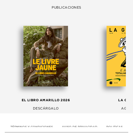
PUBLICACIONES
EL LIBRO AMARILLO 2026
LA GAC
DESCÁRGALO
AGOS
TÉRMINOS Y CONDICIONES
AVISO DE PRIVACIDAD
POLITICAS