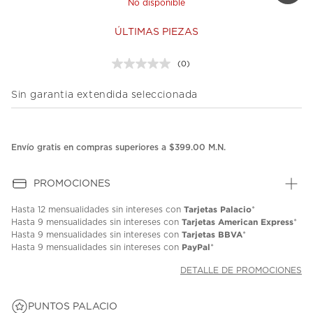
No disponible
ÚLTIMAS PIEZAS
(0)
Sin
puntuación.
Enlace
Sin garantia extendida seleccionada
en
la
misma
página.
Envío gratis en compras superiores a $399.00 M.N.
PROMOCIONES
Tarjetas Palacio
Hasta
12 mensualidades
sin intereses con
*
Tarjetas American Express
Hasta
9 mensualidades
sin intereses con
*
Tarjetas BBVA
Hasta
9 mensualidades
sin intereses con
*
PayPal
Hasta
9 mensualidades
sin intereses con
*
DETALLE DE PROMOCIONES
PUNTOS PALACIO