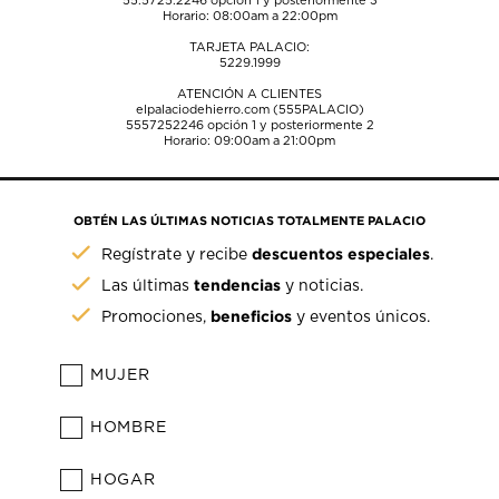
55.5725.2246
opción 1 y posteriormente 3
Horario: 08:00am a 22:00pm
TARJETA PALACIO:
5229.1999
ATENCIÓN A CLIENTES
elpalaciodehierro.com (555PALACIO)
5557252246
opción 1 y posteriormente 2
Horario: 09:00am a 21:00pm
OBTÉN LAS ÚLTIMAS NOTICIAS TOTALMENTE PALACIO
descuentos especiales
Regístrate y recibe
.
tendencias
Las últimas
y noticias.
beneficios
Promociones,
y eventos únicos.
MUJER
HOMBRE
HOGAR