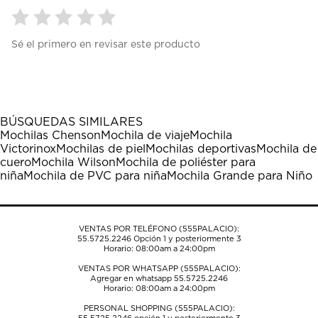
Seleccionar
Seleccionar
Seleccionar
Seleccionar
Seleccionar
Sé el primero en revisar este producto
para
para
para
para
para
calificar
calificar
calificar
calificar
calificar
el
el
el
el
el
artículo
artículo
artículo
artículo
artículo
con
con
con
con
con
1
2
3
4
5
BÚSQUEDAS SIMILARES
estrella
estrellas.
estrellas.
estrellas.
estrellas.
Mochilas Chenson
Mochila de viaje
Mochila
Esta
Esta
Esta
Esta
Esta
Victorinox
Mochilas de piel
Mochilas deportivas
Mochila de
acción
acción
acción
acción
acción
cuero
Mochila Wilson
Mochila de poliéster para
abrirá
abrirá
abrirá
abrirá
abrirá
niña
Mochila de PVC para niña
Mochila Grande para Niño
el
el
el
el
el
formulario
formulario
formulario
formulario
formulario
de
de
de
de
de
envío.
envío.
envío.
envío.
envío.
VENTAS POR TELÉFONO (555PALACIO):
55.5725.2246
Opción 1 y posteriormente 3
Horario: 08:00am a 24:00pm
VENTAS POR WHATSAPP (555PALACIO):
Agregar en whatsapp 55.5725.2246
Horario: 08:00am a 24:00pm
PERSONAL SHOPPING (555PALACIO):