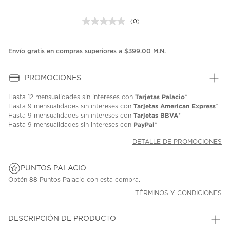
(0)
Sin
puntuación.
Enlace
en
Envío gratis en compras superiores a $399.00 M.N.
la
misma
página.
PROMOCIONES
Tarjetas Palacio
Hasta
12 mensualidades
sin intereses con
*
Tarjetas American Express
Hasta
9 mensualidades
sin intereses con
*
Tarjetas BBVA
Hasta
9 mensualidades
sin intereses con
*
PayPal
Hasta
9 mensualidades
sin intereses con
*
DETALLE DE PROMOCIONES
PUNTOS PALACIO
Obtén
88
Puntos Palacio con esta compra.
TÉRMINOS Y CONDICIONES
DESCRIPCIÓN DE PRODUCTO