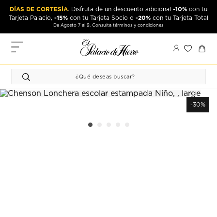
Ir
Ir
DÍAS DE CORTESÍA
-10%
. Disfruta de un descuento adicional
con tu
al
al
-15%
-20%
Tarjeta Palacio,
con tu Tarjeta Socio o
con tu Tarjeta Total
contenido
contenido
De Agosto 7 al 9. Consulta términos y condiciones
principal
de
pie
MIS
de
PEDIDOS
página
FAVORITOS
PERFIL
-30%
DIRECCIONES
MÉTODOS
DE PAGO
CERRAR
SESIÓN