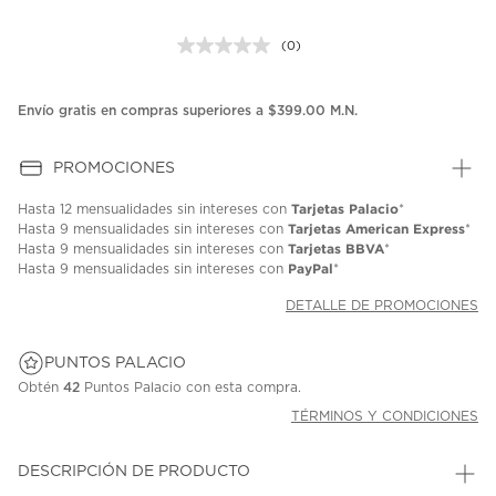
(0)
Sin
puntuación.
Enlace
en
Envío gratis en compras superiores a $399.00 M.N.
la
misma
página.
PROMOCIONES
Tarjetas Palacio
Hasta
12 mensualidades
sin intereses con
*
Tarjetas American Express
Hasta
9 mensualidades
sin intereses con
*
Tarjetas BBVA
Hasta
9 mensualidades
sin intereses con
*
PayPal
Hasta
9 mensualidades
sin intereses con
*
DETALLE DE PROMOCIONES
PUNTOS PALACIO
Obtén
42
Puntos Palacio con esta compra.
TÉRMINOS Y CONDICIONES
DESCRIPCIÓN DE PRODUCTO