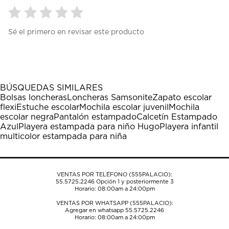
Seleccionar
Seleccionar
Seleccionar
Seleccionar
Seleccionar
Sé el primero en revisar este producto
para
para
para
para
para
calificar
calificar
calificar
calificar
calificar
el
el
el
el
el
artículo
artículo
artículo
artículo
artículo
con
con
con
con
con
1
2
3
4
5
BÚSQUEDAS SIMILARES
estrella
estrellas.
estrellas.
estrellas.
estrellas.
Bolsas loncheras
Loncheras Samsonite
Zapato escolar
Esta
Esta
Esta
Esta
Esta
flexi
Estuche escolar
Mochila escolar juvenil
Mochila
acción
acción
acción
acción
acción
escolar negra
Pantalón estampado
Calcetín Estampado
abrirá
abrirá
abrirá
abrirá
abrirá
Azul
Playera estampada para niño Hugo
Playera infantil
el
el
el
el
el
multicolor estampada para niña
formulario
formulario
formulario
formulario
formulario
de
de
de
de
de
envío.
envío.
envío.
envío.
envío.
VENTAS POR TELÉFONO (555PALACIO):
55.5725.2246
Opción 1 y posteriormente 3
Horario: 08:00am a 24:00pm
VENTAS POR WHATSAPP (555PALACIO):
Agregar en whatsapp 55.5725.2246
Horario: 08:00am a 24:00pm